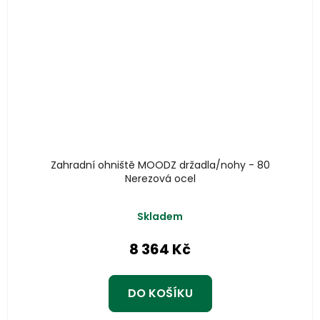
Zahradní ohniště MOODZ držadla/nohy - 80
Nerezová ocel
Průměrné
Skladem
hodnocení
produktu
8 364 Kč
je
5,0
z
DO KOŠÍKU
5
hvězdiček.