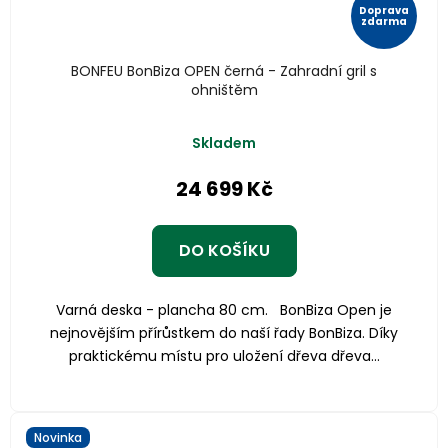
Doprava
zdarma
BONFEU BonBiza OPEN černá - Zahradní gril s
ohništěm
Skladem
24 699 Kč
DO KOŠÍKU
Varná deska - plancha 80 cm. BonBiza Open je
nejnovějším přírůstkem do naší řady BonBiza. Díky
praktickému místu pro uložení dřeva dřeva...
Novinka