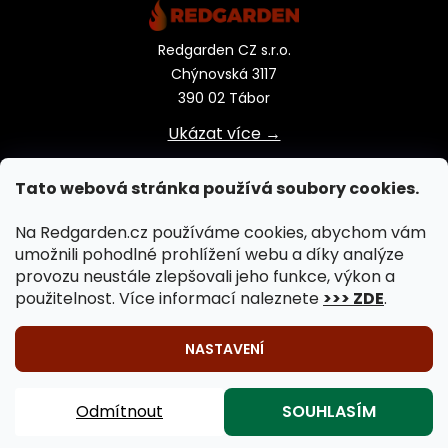
Redgarden CZ s.r.o.
Chýnovská 3117
390 02 Tábor
Ukázat více →
Tato webová stránka používá soubory cookies.
Na Redgarden.cz používáme cookies, abychom vám
umožnili pohodlné prohlížení webu a díky analýze
provozu neustále zlepšovali jeho funkce, výkon a
použitelnost. Více informací naleznete
>>> ZDE
.
NASTAVENÍ
🔥 Venkovní vaření na ohni je záležitostí celého roku!
Vytvořil Shoptet
|
Upravil Balkys
Záhradní krby, záhradní grily, záhradní kamna, záhradní
Odmítnout
SOUHLASÍM
Copyright 2026
REDGARDEN.cz
. Všechna práva
ohniště 🔥
vyhrazena.
Upravit nastavení cookies