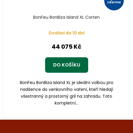
zdarma
BonFeu BonBiza Island XL Corten
Dodání do 10 dní
44 075 Kč
DO KOŠÍKU
BonFeu BonBiza Island XL je ideální volbou pro
nadšence do venkovního vaření, kteří hledají
všestranný a prostorný gril na zahradu. Tato
kompletní...