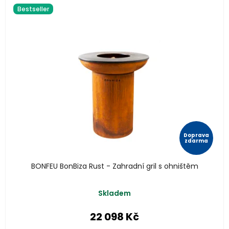
Bestseller
Doprava
zdarma
BONFEU BonBiza Rust - Zahradní gril s ohništěm
Průměrné
Skladem
hodnocení
produktu
22 098 Kč
je