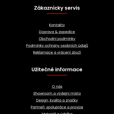
á
Zákaznícky servis
p
a
Kontakty
t
Doprava & expedice
í
Obchodní podmínky
Podmínky ochrany osobních údajů
Reklamace a vrácení zboží
Užitečné informace
O nás
Showroom a výdejní místo
Design, kvalita a značky
Partneři, spolupráce a provize