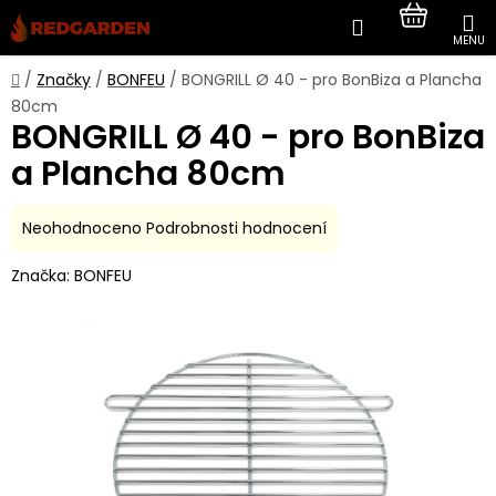
Přejít
Hledat
NÁKUP
na
obsah
KOŠÍK
Domů
/
Značky
/
BONFEU
/
BONGRILL Ø 40 - pro BonBiza a Plancha
80cm
BONGRILL Ø 40 - pro BonBiza
a Plancha 80cm
Průměrné
Neohodnoceno
Podrobnosti hodnocení
hodnocení
Značka:
BONFEU
produktu
je
0,0
z
5
hvězdiček.