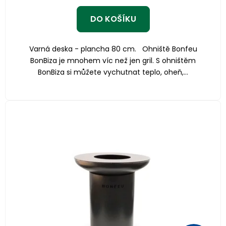
4,8
z
DO KOŠÍKU
5
hvězdiček.
Varná deska - plancha 80 cm. Ohniště Bonfeu
BonBiza je mnohem víc než jen gril. S ohništěm
BonBiza si můžete vychutnat teplo, oheň,...