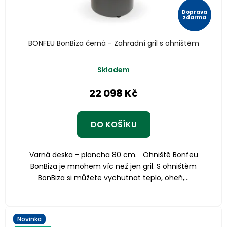
Doprava
zdarma
BONFEU BonBiza černá - Zahradní gril s ohništěm
Skladem
22 098 Kč
DO KOŠÍKU
Varná deska - plancha 80 cm. Ohniště Bonfeu
BonBiza je mnohem víc než jen gril. S ohništěm
BonBiza si můžete vychutnat teplo, oheň,...
Novinka