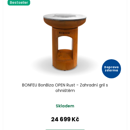
Bestseller
Doprava
zdarma
BONFEU BonBiza OPEN Rust - Zahradní gril s
ohništěm
Skladem
24 699 Kč