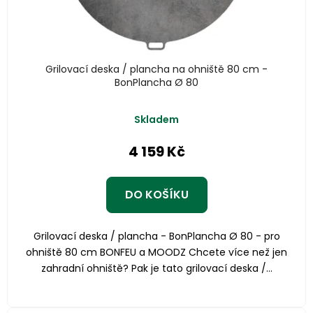
Grilovací deska / plancha na ohniště 80 cm -
BonPlancha Ø 80
Průměrné
Skladem
hodnocení
produktu
4 159 Kč
je
5,0
z
DO KOŠÍKU
5
hvězdiček.
Grilovací deska / plancha - BonPlancha Ø 80 - pro
ohniště 80 cm BONFEU a MOODZ Chcete více než jen
zahradní ohniště? Pak je tato grilovací deska /...