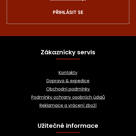
PŘIHLÁSIT SE
Z
á
Zákaznícky servis
p
a
Kontakty
t
Doprava & expedice
í
Obchodní podmínky
Podmínky ochrany osobních údajů
Reklamace a vrácení zboží
Užitečné informace