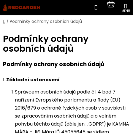
Přejít
Hledat
NÁKUP
na
obsah
KOŠÍK
Domů
/
Podmínky ochrany osobních údajů
Podmínky ochrany
osobních údajů
Podmínky ochrany osobních údajů
I.
Základní ustanovení
Správcem osobních údajů podle čl. 4 bod 7
nařízení Evropského parlamentu a Rady (EU)
2016/679 o ochraně fyzických osob v souvislosti
se zpracováním osobních údajů a o volném
pohybu těchto údajů (dále jen: „GDPR”) je KAMNA
MÁRA - Jiří Mára IČ 45055645 se sídlem