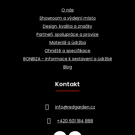
O nás
Showroom a výdejní místo
Design, kvalita a značky
Partneři, spolupráce a provize
Materiál a údržba
Ohniště a specifikace
BONBIZA - informace k sestavení a údržbě
Blog
Kontakt
info
@
redgarden.cz
+420 601 184 888