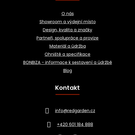
O nás
Showroom a výdejní místo
Design, kvalita a značky
Partneři, spolupráce a provize
Materiál a údržba
Ohniště a specifikace
BONBIZA - informace k sestavení a údržbě
Blog
Kontakt
info
@
redgarden.cz
+420 601 184 888