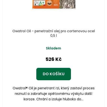
Owatrol Oil - penetrační olej pro cortenovou ocel
0,5 l
Skladem
526 Kč
DO KOŠÍKU
Owatrol® Oil je penetrant rzi, který zastaví proces
reznutí a zabraňuje opětovnému výskytu další
koroze. Chrání a izoluje hluboko do...