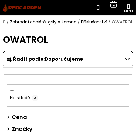
Přejít
Hledat
NÁKUP
na
obsah
KOŠÍK
Domů
/
Zahradní ohniště, grily a kamna
/
Příslušenství
/
OWATROL
OWATROL
Ř
Řadit podle:
Doporučujeme
a
z
e
n
í
Na skladě
2
p
r
Cena
o
Značky