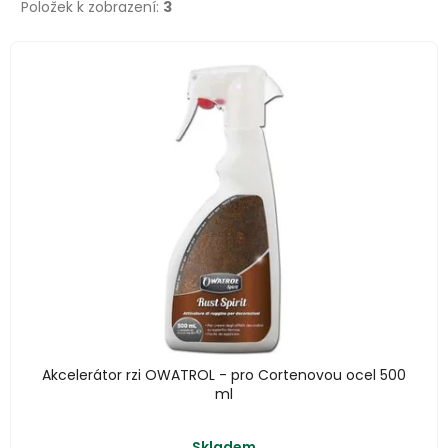
d
Položek k zobrazení:
3
u
V
k
ý
t
p
ů
i
s
p
r
o
d
u
k
Akcelerátor rzi OWATROL - pro Cortenovou ocel 500
t
ml
ů
Skladem