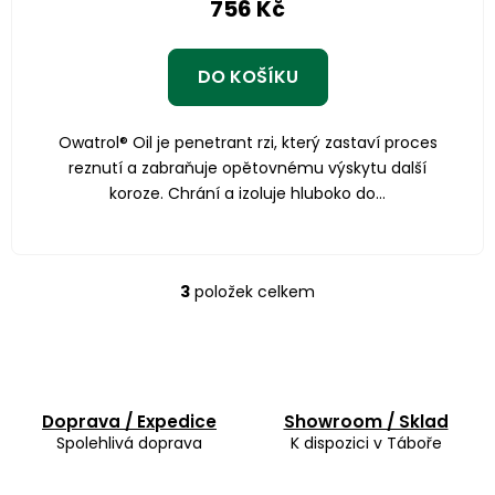
756 Kč
DO KOŠÍKU
Owatrol® Oil je penetrant rzi, který zastaví proces
reznutí a zabraňuje opětovnému výskytu další
koroze. Chrání a izoluje hluboko do...
3
položek celkem
O
v
l
á
d
a
Doprava / Expedice
Showroom / Sklad
Spolehlivá doprava
K dispozici v Táboře
c
í