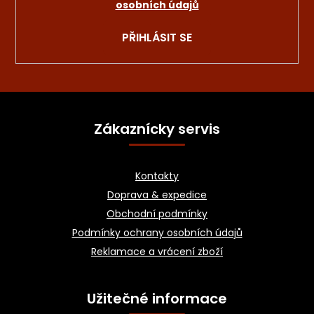
osobních údajů
PŘIHLÁSIT SE
Z
á
Zákaznícky servis
p
a
Kontakty
t
Doprava & expedice
í
Obchodní podmínky
Podmínky ochrany osobních údajů
Reklamace a vrácení zboží
Užitečné informace