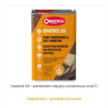
Owatrol Oil - penetrační olej pro cortenovou ocel 1 l
Objednáno - produkt na cestě