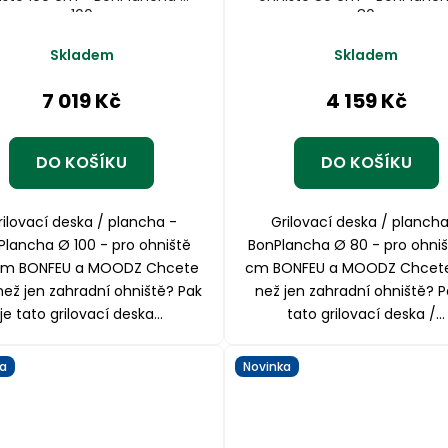
100
80
Průměrné
Průměrné
Skladem
Skladem
hodnocení
hodnocení
produktu
produktu
7 019 Kč
4 159 Kč
je
je
5,0
5,0
z
z
DO KOŠÍKU
DO KOŠÍKU
5
5
hvězdiček.
hvězdiček.
rilovací deska / plancha -
Grilovací deska / plancha
Plancha Ø 100 - pro ohniště
BonPlancha Ø 80 - pro ohniš
cm BONFEU a MOODZ Chcete
cm BONFEU a MOODZ Chcete
než jen zahradní ohniště? Pak
než jen zahradní ohniště? P
je tato grilovací deska...
tato grilovací deska /...
a
Novinka