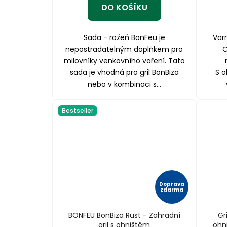
DO KOŠÍKU
Sada - rožeň BonFeu je
Var
nepostradatelným doplňkem pro
O
milovníky venkovního vaření. Tato
sada je vhodná pro gril BonBiza
S o
nebo v kombinaci s...
Bestseller
Doprava
zdarma
BONFEU BonBiza Rust - Zahradní
Gr
gril s ohništěm
ohn