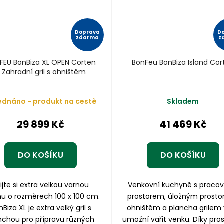
Doprava
D
zdarma
z
FEU BonBiza XL OPEN Corten
BonFeu BonBiza Island Cor
 Zahradní gril s ohništěm
ednáno - produkt na cestě
Skladem
29 899 Kč
41 469 Kč
DO KOŠÍKU
DO KOŠÍKU
ijte si extra velkou varnou
Venkovní kuchyně s praco
hu o rozměrech 100 x 100 cm.
prostorem, úložným prosto
Biza XL je extra velký gril s
ohništěm a plancha grilem
nchou pro přípravu různých
umožní vařit venku. Díky pro