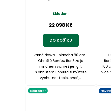
Průměrné
Skladem
hodnocení
produktu
22 098 Kč
je
4,8
z
DO KOŠÍKU
5
hvězdiček.
Varná deska - plancha 80 cm.
G
Ohniště Bonfeu BonBiza je
Bon
mnohem víc než jen gril.
100 
S ohništěm BonBiza si můžete
více 
vychutnat teplo, oheň,...
Bestseller
Novink