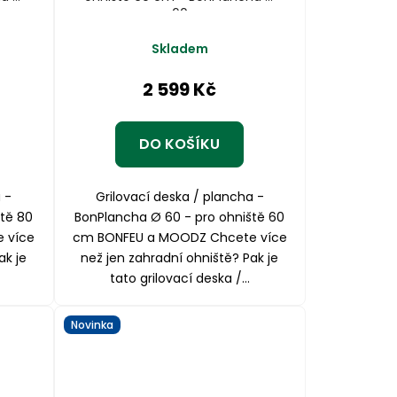
60
Průměrné
Skladem
hodnocení
produktu
2 599 Kč
je
5,0
z
DO KOŠÍKU
5
hvězdiček.
 -
Grilovací deska / plancha -
tě 80
BonPlancha Ø 60 - pro ohniště 60
 více
cm BONFEU a MOODZ Chcete více
ak je
než jen zahradní ohniště? Pak je
tato grilovací deska /...
Novinka