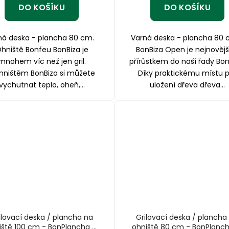
DO KOŠÍKU
DO KOŠÍKU
ná deska - plancha 80 cm.
Varná deska - plancha 80
hniště Bonfeu BonBiza je
BonBiza Open je nejnověj
mnohem víc než jen gril.
přírůstkem do naší řady Bon
hništěm BonBiza si můžete
Díky praktickému místu p
vychutnat teplo, oheň,...
uložení dřeva dřeva...
ilovací deska / plancha na
Grilovací deska / plancha
iště 100 cm - BonPlancha Ø
ohniště 80 cm - BonPlanc