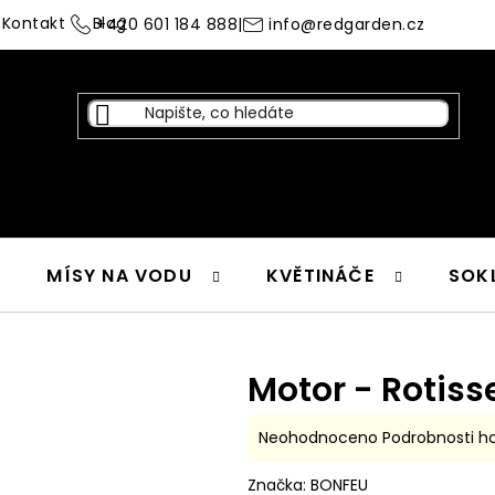
Kontakt
Blog
+420 601 184 888
|
info@redgarden.cz
MÍSY NA VODU
KVĚTINÁČE
SOK
Motor - Rotiss
Průměrné
Neohodnoceno
Podrobnosti h
hodnocení
Značka:
BONFEU
produktu