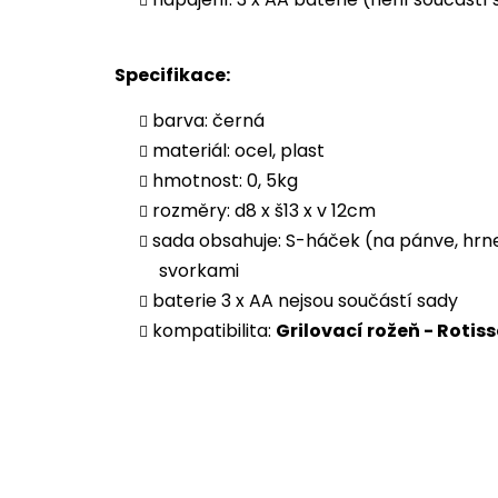
Specifikace:
barva: černá
materiál: ocel, plast
hmotnost: 0, 5kg
rozměry: d8 x š13 x v 12cm
sada obsahuje: S-háček (na pánve, hrne
svorkami
baterie 3 x AA nejsou součástí sady
kompatibilita:
Grilovací rožeň - Rotis