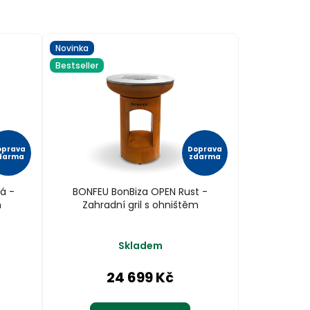
Novinka
Bestseller
oprava
Doprava
darma
zdarma
á -
BONFEU BonBiza OPEN Rust -
m
Zahradní gril s ohništěm
Skladem
24 699 Kč