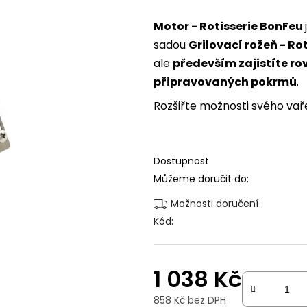
je
Motor - Rotisserie BonFeu
0,0
z
sadou
Grilovací rožeň - Ro
5
ale
především zajistíte r
hvězdiček.
připravovaných pokrmů
.
Rozšiřte možnosti svého vaře
Dostupnost
Můžeme doručit do:
Možnosti doručení
Kód:
1 038 Kč
858 Kč bez DPH