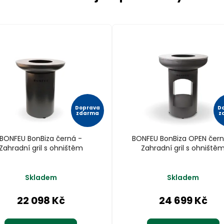
Doprava
D
zdarma
z
BONFEU BonBiza černá -
BONFEU BonBiza OPEN čern
Zahradní gril s ohništěm
Zahradní gril s ohniště
Skladem
Skladem
22 098 Kč
24 699 Kč