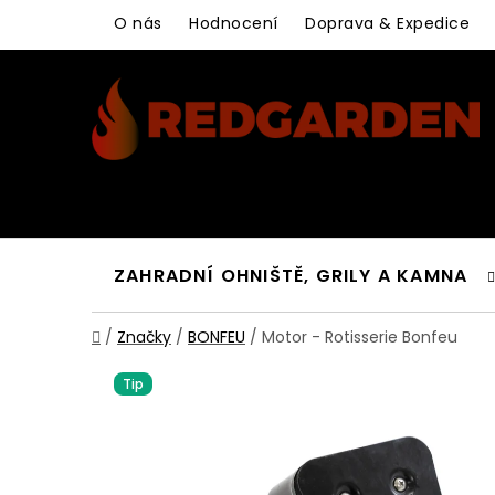
Přejít
O nás
Hodnocení
Doprava & Expedice
na
obsah
ZAHRADNÍ OHNIŠTĚ, GRILY A KAMNA
Domů
/
Značky
/
BONFEU
/
Motor - Rotisserie Bonfeu
Tip