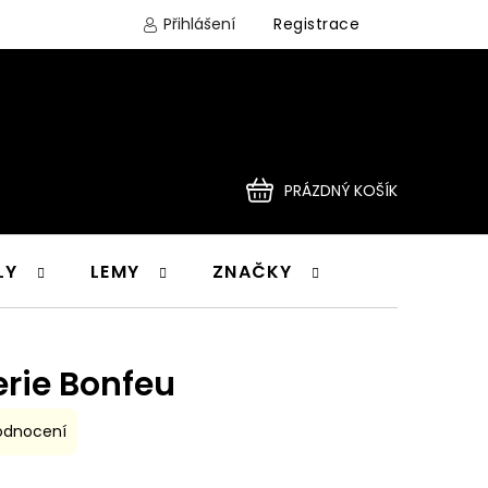
Přihlášení
Registrace
PRÁZDNÝ KOŠÍK
NÁKUPNÍ
LY
LEMY
ZNAČKY
KOŠÍK
erie Bonfeu
odnocení