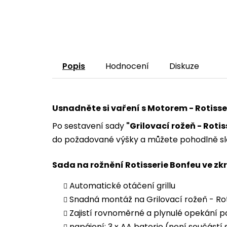
Popis
Hodnocení
Diskuze
Usnadněte si vaření s Motorem - Rotisse
Po sestavení sady
"Grilovací rožeň - Roti
do požadované výšky a můžete pohodlně sl
Sada na rožnění Rotisserie Bonfeu ve zk
Automatické otáčení grillu
Snadná montáž na Grilovací rožeň - Rot
Zajistí rovnoměrné a plynulé opekání 
napájení: 3 x AA baterie (není součástí