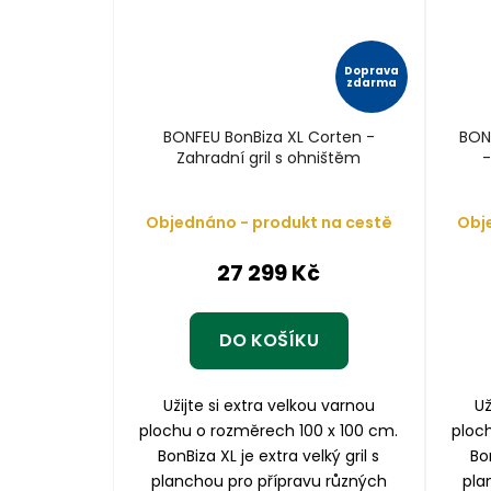
Doprava
zdarma
BONFEU BonBiza XL Corten -
BON
Zahradní gril s ohništěm
-
Objednáno - produkt na cestě
Obj
27 299 Kč
DO KOŠÍKU
Užijte si extra velkou varnou
Už
plochu o rozměrech 100 x 100 cm.
ploc
BonBiza XL je extra velký gril s
Bon
planchou pro přípravu různých
pla