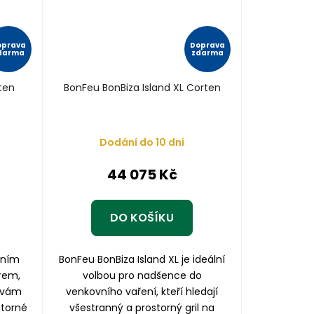
oprava
Doprava
darma
zdarma
ten
BonFeu BonBiza Island XL Corten
Dodání do 10 dní
44 075 Kč
DO KOŠÍKU
vním
BonFeu BonBiza Island XL je ideální
rem,
volbou pro nadšence do
 vám
venkovního vaření, kteří hledají
storné
všestranný a prostorný gril na