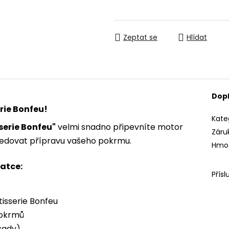
Měrná cena:
Zeptat se
Hlídat
Dop
rie Bonfeu!
Kate
sserie Bonfeu"
velmi snadno připevníte motor
Záru
edovat přípravu vašeho pokrmu.
Hmo
ratce:
Přísl
isserie Bonfeu
pokrmů
 sady)