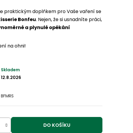
je praktickým doplňkem pro Vaše vaření se
tisserie Bonfeu
. Nejen, že si usnadníte práci,
ovnoměrné a plynulé opékání
ní na ohni!
Skladem
12.8.2026
BFMRS
DO KOŠÍKU