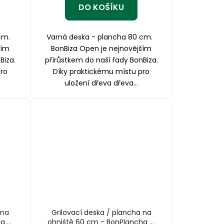
DO KOŠÍKU
 cm.
Varná deska - plancha 80 cm.
ším
BonBiza Open je nejnovějším
Biza.
přírůstkem do naší řady BonBiza.
ro
Díky praktickému místu pro
uložení dřeva dřeva...
 na
Grilovací deska / plancha na
ha Ø
ohniště 60 cm - BonPlancha Ø