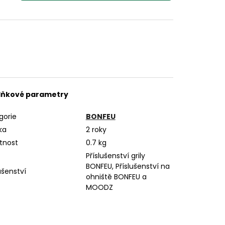
lňkové parametry
gorie
BONFEU
ka
2 roky
tnost
0.7 kg
Příslušenství grily
BONFEU, Příslušenství na
ušenství
ohniště BONFEU a
MOODZ