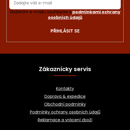
Vložením e-mailu souhlasíte s
podmínkami ochrany
osobních údajů
PŘIHLÁSIT SE
Z
á
Zákaznícky servis
p
a
Kontakty
t
Doprava & expedice
í
Obchodní podmínky
Podmínky ochrany osobních údajů
Reklamace a vrácení zboží