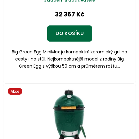
Skladem u dodavatele
32 367 Kč
DO KOŠÍKU
Big Green Egg MiniMax je kompaktní keramický gril na
cesty i na stůl. Nejkompaktnější model z rodiny Big
Green Egg s výškou 50 cm a průměrem roštu...
Akce