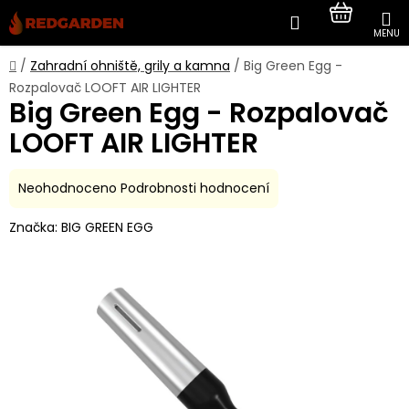
Přejít
Hledat
NÁKUP
na
obsah
KOŠÍK
Domů
/
Zahradní ohniště, grily a kamna
/
Big Green Egg -
Rozpalovač LOOFT AIR LIGHTER
Big Green Egg - Rozpalovač
LOOFT AIR LIGHTER
Průměrné
Neohodnoceno
Podrobnosti hodnocení
hodnocení
Značka:
BIG GREEN EGG
produktu
je
0,0
z
5
hvězdiček.