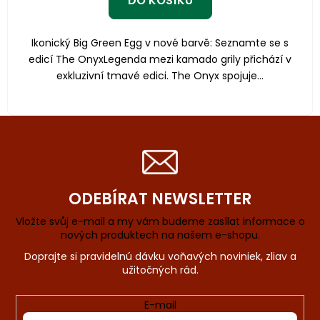
DO KOŠÍKU
Ikonický Big Green Egg v nové barvě: Seznamte se s
edicí The OnyxLegenda mezi kamado grily přichází v
exkluzivní tmavé edici. The Onyx spojuje...
ODEBÍRAT NEWSLETTER
Vložte svůj e-mail a my vám budeme zasílat informace o
nových produktech na našem e-shopu.
E-mail