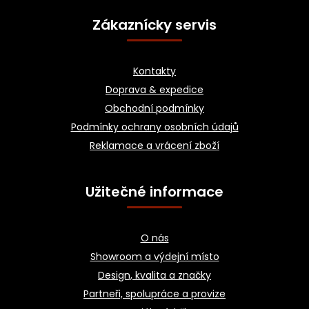
á
Zákaznícky servis
p
a
Kontakty
t
Doprava & expedice
í
Obchodní podmínky
Podmínky ochrany osobních údajů
Reklamace a vrácení zboží
Užitečné informace
O nás
Showroom a výdejní místo
Design, kvalita a značky
Partneři, spolupráce a provize