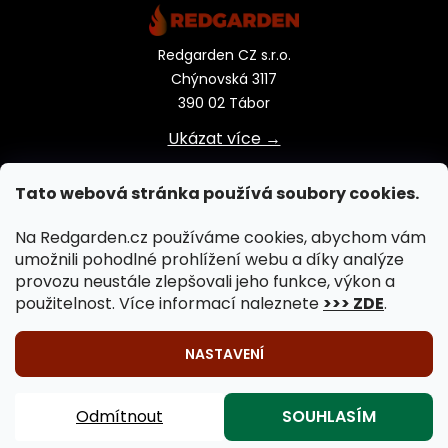
Redgarden CZ s.r.o.
Chýnovská 3117
390 02 Tábor
Ukázat více →
Tato webová stránka používá soubory cookies.
Na Redgarden.cz používáme cookies, abychom vám
umožnili pohodlné prohlížení webu a díky analýze
provozu neustále zlepšovali jeho funkce, výkon a
použitelnost. Více informací naleznete
>>> ZDE
.
NASTAVENÍ
🔥 Venkovní vaření na ohni je záležitostí celého roku!
Vytvořil Shoptet
|
Upravil Balkys
Záhradní krby, záhradní grily, záhradní kamna, záhradní
Odmítnout
SOUHLASÍM
Copyright 2026
REDGARDEN.cz
. Všechna práva
ohniště 🔥
vyhrazena.
Upravit nastavení cookies