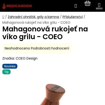
Přejít
Hledat
NÁKUP
na
obsah
KOŠÍK
Domů
/
Zahradní ohniště, grily a kamna
/
Příslušenství
/
Mahagonová rukojeť na víko grilu - COEO
Mahagonová rukojeť na
víko grilu - COEO
Průměrné
Neohodnoceno
Podrobnosti hodnocení
hodnocení
Značka:
COEO Design
produktu
je
Novinka
0,0
Tip
z
5
hvězdiček.