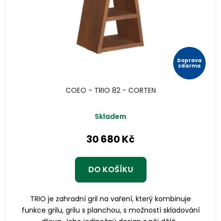
Doprava
zdarma
COEO - TRIO 82 - CORTEN
Průměrné
Skladem
hodnocení
produktu
30 680 Kč
je
5,0
z
DO KOŠÍKU
5
hvězdiček.
TRIO je zahradní gril na vaření, který kombinuje
funkce grilu, grilu s planchou, s možností skladování