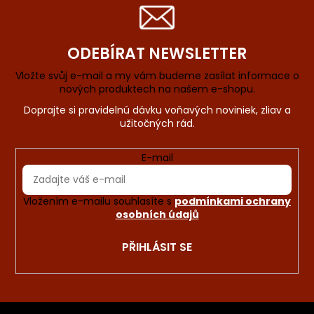
ODEBÍRAT NEWSLETTER
Vložte svůj e-mail a my vám budeme zasílat informace o
nových produktech na našem e-shopu.
E-mail
Vložením e-mailu souhlasíte s
podmínkami ochrany
osobních údajů
PŘIHLÁSIT SE
Z