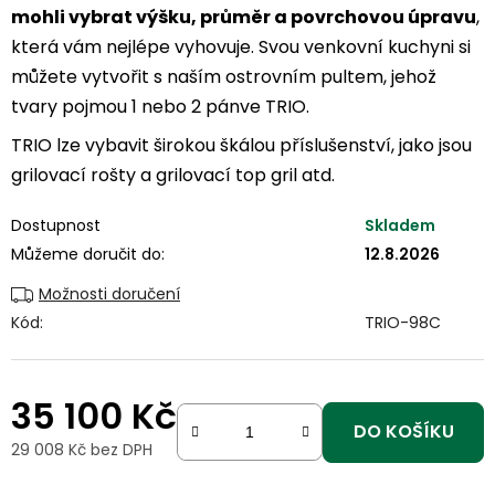
mohli vybrat výšku, průměr a povrchovou úpravu
,
která vám nejlépe vyhovuje. Svou venkovní kuchyni si
můžete vytvořit s naším ostrovním pultem, jehož
tvary pojmou 1 nebo 2 pánve TRIO.
TRIO lze vybavit širokou škálou příslušenství, jako jsou
grilovací rošty a grilovací top gril atd.
Dostupnost
Skladem
Můžeme doručit do:
12.8.2026
Možnosti doručení
Kód:
TRIO-98C
35 100 Kč
DO KOŠÍKU
29 008 Kč bez DPH
Měrná cena: