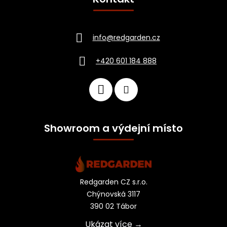
info
@
redgarden.cz
+420 601 184 888
Showroom a výdejní místo
Redgarden CZ s.r.o.
Chýnovská 3117
390 02 Tábor
Ukázat více →