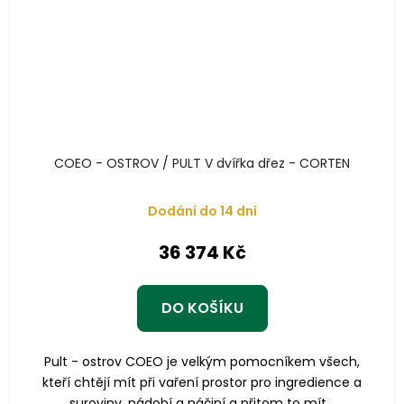
COEO - OSTROV / PULT V dvířka dřez - CORTEN
Dodání do 14 dní
36 374 Kč
DO KOŠÍKU
Pult - ostrov COEO je velkým pomocníkem všech,
kteří chtějí mít při vaření prostor pro ingredience a
suroviny, nádobí a náčiní a přitom to mít...