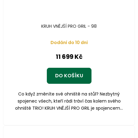
KRUH VNĚJŠÍ PRO GRIL - 98
Dodání do 10 dní
11 699 Kč
DO KOŠÍKU
Co když změníte své ohniště na stůl? Nezbytný
spojenec všech, kteří rádi tráví čas kolem svého
ohniště TRIO! KRUH VNĚJŠÍ PRO GRIL je spojencem...