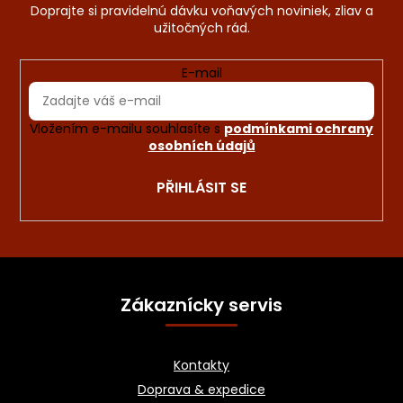
E-mail
Vložením e-mailu souhlasíte s
podmínkami ochrany
osobních údajů
PŘIHLÁSIT SE
Z
á
Zákaznícky servis
p
a
Kontakty
t
Doprava & expedice