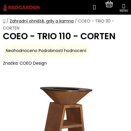
Přejít
Hledat
NÁKUP
na
obsah
KOŠÍK
Domů
/
Zahradní ohniště, grily a kamna
/
COEO - TRIO 110 -
CORTEN
COEO - TRIO 110 - CORTEN
Průměrné
Neohodnoceno
Podrobnosti hodnocení
hodnocení
Značka:
COEO Design
produktu
je
0,0
z
5
hvězdiček.