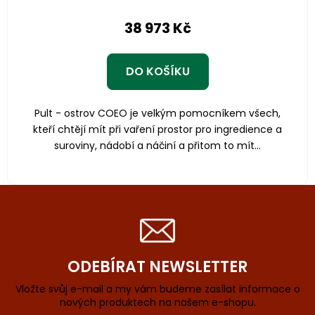
38 973 Kč
DO KOŠÍKU
Pult - ostrov COEO je velkým pomocníkem všech,
kteří chtějí mít při vaření prostor pro ingredience a
suroviny, nádobí a náčiní a přitom to mít...
ODEBÍRAT NEWSLETTER
Vložte svůj e-mail a my vám budeme zasílat informace o
nových produktech na našem e-shopu.