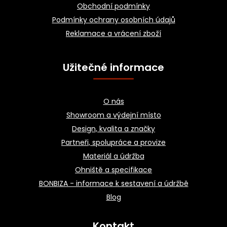
í
Obchodní podmínky
Podmínky ochrany osobních údajů
Reklamace a vrácení zboží
Užitečné informace
O nás
Showroom a výdejní místo
Design, kvalita a značky
Partneři, spolupráce a provize
Materiál a údržba
Ohniště a specifikace
BONBIZA - informace k sestavení a údržbě
Blog
Kontakt