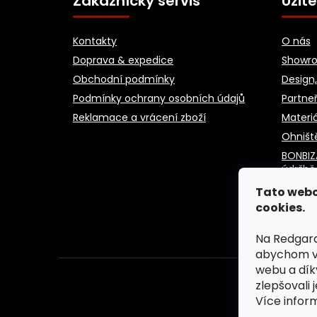
Zákaznícky servis
Užit
Kontakty
O nás
Doprava & expedice
Showro
Obchodní podmínky
Design,
Podmínky ochrany osobních údajů
Partneř
Reklamace a vrácení zboží
Materiá
Ohništ
BONBIZ
údržbě
Blog
Tato webo
cookies.
Na Redgard
abychom vá
webu a dík
zlepšovali 
Více infor