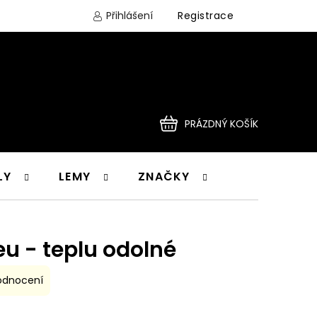
Přihlášení
Registrace
PRÁZDNÝ KOŠÍK
NÁKUPNÍ
LY
LEMY
ZNAČKY
KOŠÍK
u - teplu odolné
odnocení