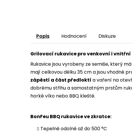
Popis
Hodnocení
Diskuze
Grilovací rukavice pro venkovní i vnitřní
Rukavice jsou vyrobeny ze semiše, který má 
mají celkovou délku 35 cm a jsou vhodné pro
zápěstí a část předloktí
a vaření na otevř
dobrému střihu a samostatným prstům ruka
horké víko nebo BBQ kleště.
BonFeu BBQ rukavice ve zkratce:
Tepelně odolné až do 500 °C