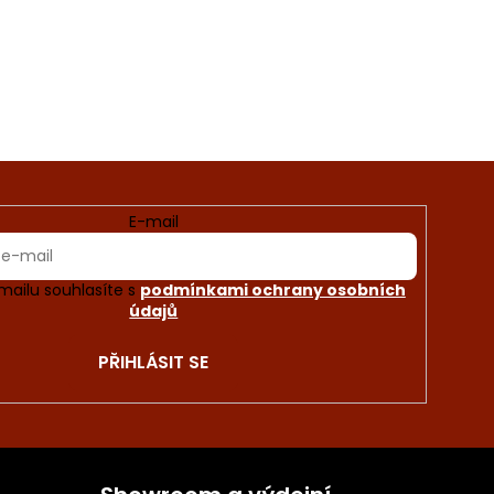
E-mail
mailu souhlasíte s
podmínkami ochrany osobních
údajů
PŘIHLÁSIT SE