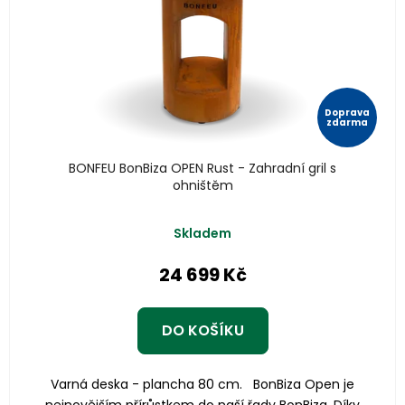
Doprava
zdarma
BONFEU BonBiza OPEN Rust - Zahradní gril s
ohništěm
Skladem
24 699 Kč
DO KOŠÍKU
Varná deska - plancha 80 cm. BonBiza Open je