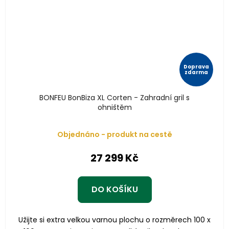
Doprava
zdarma
BONFEU BonBiza XL Corten - Zahradní gril s
ohništěm
Objednáno - produkt na cestě
27 299 Kč
DO KOŠÍKU
Užijte si extra velkou varnou plochu o rozměrech 100 x