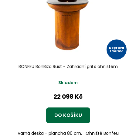
Doprava
zdarma
BONFEU BonBiza Rust - Zahradní gril s ohništěm
Průměrné
Skladem
hodnocení
produktu
22 098 Kč
je
4,8
z
DO KOŠÍKU
5
hvězdiček.
Varná deska - plancha 80 cm. Ohniště Bonfeu