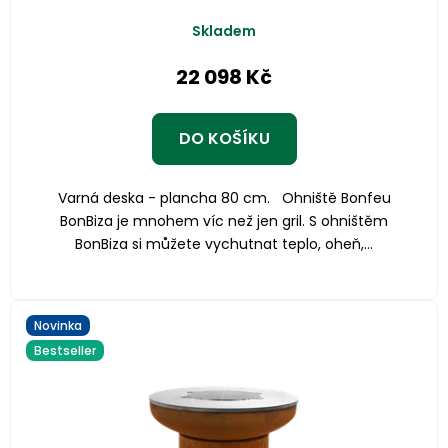
Skladem
22 098 Kč
DO KOŠÍKU
Varná deska - plancha 80 cm. Ohniště Bonfeu
BonBiza je mnohem víc než jen gril. S ohništěm
BonBiza si můžete vychutnat teplo, oheň,...
Novinka
Bestseller