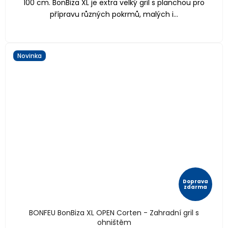
100 cm. BonBiza XL je extra velký gril s planchou pro
přípravu různých pokrmů, malých i...
Novinka
Doprava
zdarma
BONFEU BonBiza XL OPEN Corten - Zahradní gril s
ohništěm