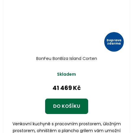
Doprava
zdarma
BonFeu BonBiza Island Corten
Skladem
41 469 Kč
DO KOŠÍKU
Venkovní kuchyně s pracovním prostorem, úložným
prostorem, ohništěm a plancha grilem vám umožní