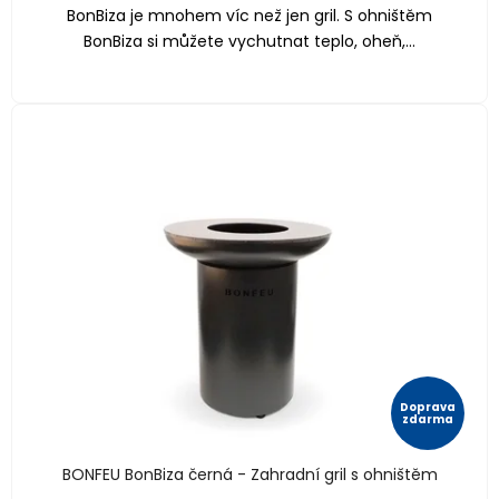
BonBiza je mnohem víc než jen gril. S ohništěm
BonBiza si můžete vychutnat teplo, oheň,...
Doprava
zdarma
BONFEU BonBiza černá - Zahradní gril s ohništěm