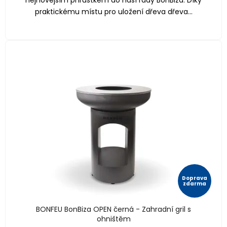
nejnovějším přírůstkem do naší řady BonBiza. Díky
praktickému místu pro uložení dřeva dřeva...
Doprava
zdarma
BONFEU BonBiza OPEN černá - Zahradní gril s
ohništěm