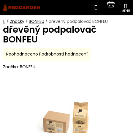
Přejít
Hledat
NÁKUP
na
obsah
KOŠÍK
Domů
/
Značky
/
BONFEU
/
dřevěný podpalovač BONFEU
dřevěný podpalovač
BONFEU
Průměrné
Neohodnoceno
Podrobnosti hodnocení
hodnocení
Značka:
BONFEU
produktu
je
0,0
z
5
hvězdiček.