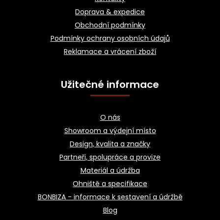
t
Doprava & expedice
í
Obchodní podmínky
Podmínky ochrany osobních údajů
Reklamace a vrácení zboží
Užitečné informace
O nás
Showroom a výdejní místo
Design, kvalita a značky
Partneři, spolupráce a provize
Materiál a údržba
Ohniště a specifikace
BONBIZA - informace k sestavení a údržbě
Blog