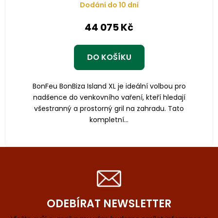
Dodání do 10 dní
44 075 Kč
DO KOŠÍKU
BonFeu BonBiza Island XL je ideální volbou pro
nadšence do venkovního vaření, kteří hledají
všestranný a prostorný gril na zahradu. Tato
kompletní...
ODEBÍRAT NEWSLETTER