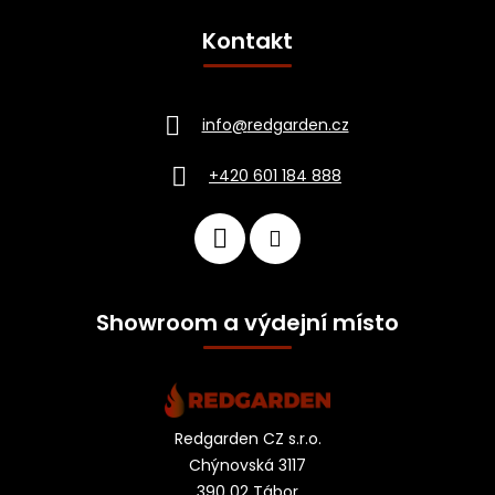
Kontakt
info
@
redgarden.cz
+420 601 184 888
Showroom a výdejní místo
Redgarden CZ s.r.o.
Chýnovská 3117
390 02 Tábor