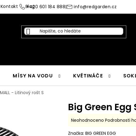
Kontakt
Blog
+420 601 184 888
|
info@redgarden.cz
MÍSY NA VODU
KVĚTINÁČE
SOK
MALL - Litinový rošt S
Big Green Egg 
Průměrné
Neohodnoceno
Podrobnosti h
hodnocení
Značka:
BIG GREEN EGG
produktu