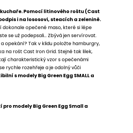
fkuchaře. Pomocí litinového roštu (Cast
odpis i na lososovi, steacích a zelenině.
čí dokonale opečené maso, které si lépe
 jste se už podepsali… Zbývá jen servírovat.
 a opekání? Tak v klidu položte hamburgry,
ka na rošt Cast Iron Grid. Stejně tak lilek,
kají charakteristický vzor s opečenámi
se rychle rozehřeje a je odolný vůči
bilní s modely Big Green Egg SMALL a
í pro modely Big Green Egg Small a