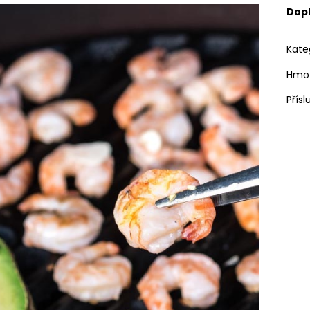
Dop
Kate
Hmo
Přísl