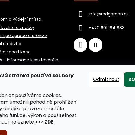
info
@
redgarden.cz
om a výdejní místo
 kvalita a značky
+420 601 184 888
i, spolupráce a provize
l a údržba
ě a specifikace
A - informace k sestavení a
vá stránka používá soubory
Odmítnout
SO
en.cz používáme cookies,
m umožnili pohodlné prohlížení
y analýze provozu neustále
jeho funkce, výkon a použitelnost.
mací naleznete
>>> ZDE
.