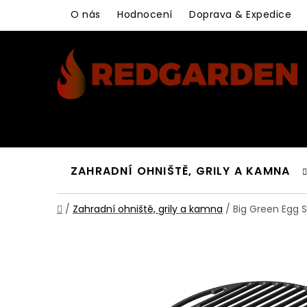
Přejít
O nás
Hodnocení
Doprava & Expedice
na
obsah
ZAHRADNÍ OHNIŠTĚ, GRILY A KAMNA
Domů
/
Zahradní ohniště, grily a kamna
/
Big Green Egg S