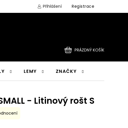
Přihlášení
Registrace
PRÁZDNÝ KOŠÍK
NÁKUPNÍ
LY
LEMY
ZNAČKY
KOŠÍK
SMALL - Litinový rošt S
odnocení