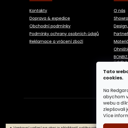
Kontakty
O nás
Doprava & expedice
Showro
Obchodní podmínky
Design,
Podmínky ochrany osobních údajů
Partneř
Reklamace a vrácení zboží
Materiá
Ohništ
BONBIZ
údržbě
Blog
Tato webo
cookies.
Na Redgard
abychom vá
webu a dík
zlepšovali 
Více infor
🔥 Venkovní vaření na ohni je záležitostí celého roku! Záhradní krby,