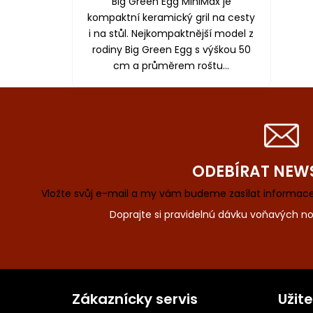
Big Green Egg MiniMax je
kompaktní keramický gril na cesty
i na stůl. Nejkompaktnější model z
rodiny Big Green Egg s výškou 50
cm a průměrem roštu...
Z
á
p
ODEBÍRAT NEW
a
t
Vložte svůj e-mail a my vám budeme zasílat informa
í
Zákaznícky servis
Užit