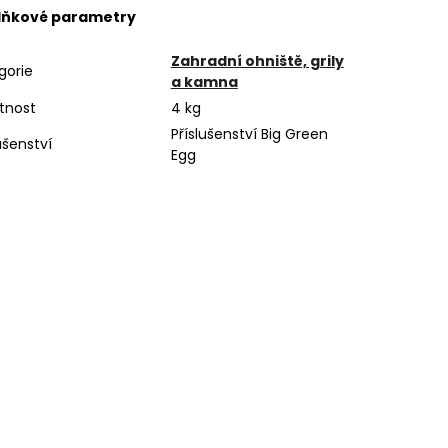
lňkové parametry
Zahradní ohniště, grily
gorie
a kamna
tnost
4 kg
Příslušenství Big Green
ušenství
Egg