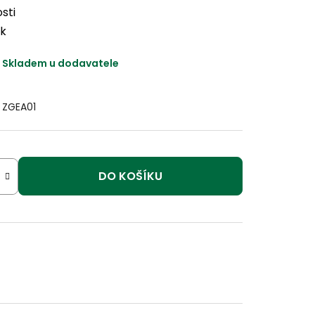
osti
ek
Skladem u dodavatele
ZGEA01
DO KOŠÍKU