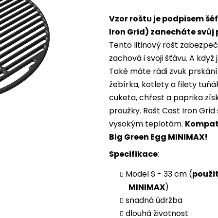
je
Vzor roštu je podpisem šé
0,0
z
Iron Grid) zanecháte svůj p
5
Tento litinový rošt zabezpe
hvězdiček.
zachová i svoji šťávu. A když
Také máte rádi zvuk prskání
žebírka, kotlety a filety tuňá
cuketa, chřest a paprika zís
proužky. Rošt Cast Iron Grid 
vysokým teplotám.
Kompati
Big Green Egg MINIMAX!
Specifikace
:
Model S - 33 cm (
použit
MINIMAX
)
snadná údržba
dlouhá životnost