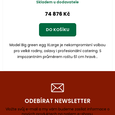
Skladem u dodavatele
74 876 Kč
DO KOŠÍKU
Model Big green egg XLarge je nekompromisní volbou
pro velké rodiny, oslavy i profesionální catering. S
impozantním průměrem roštu 61 cm hravě...
ODEBÍRAT NEWSLETTER
Vložte svůj e-mail a my vám budeme zasílat informace o
nových produktech na našem e-shopu.