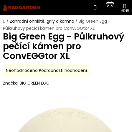
Přejít
Hledat
NÁKUP
na
obsah
KOŠÍK
Domů
/
Zahradní ohniště, grily a kamna
/
Big Green Egg -
Půlkruhový pečící kámen pro ConvEGGtor XL
Big Green Egg - Půlkruhový
pečící kámen pro
ConvEGGtor XL
Průměrné
Neohodnoceno
Podrobnosti hodnocení
hodnocení
Značka:
BIG GREEN EGG
produktu
je
0,0
z
5
hvězdiček.