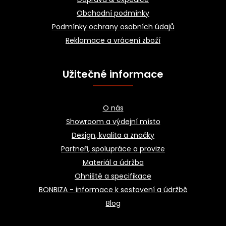
í
Obchodní podmínky
Podmínky ochrany osobních údajů
Reklamace a vrácení zboží
Užitečné informace
O nás
Showroom a výdejní místo
Design, kvalita a značky
Partneři, spolupráce a provize
Materiál a údržba
Ohniště a specifikace
BONBIZA - informace k sestavení a údržbě
Blog