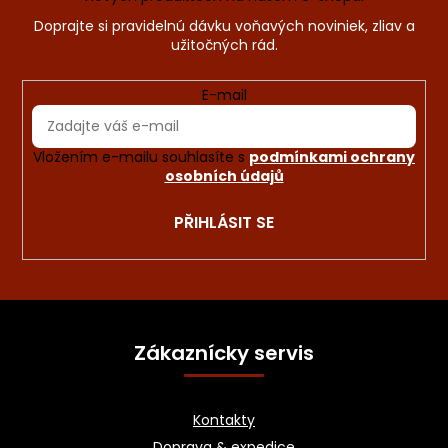
E-mail
Vložením e-mailu souhlasíte s
podmínkami ochrany
osobních údajů
PŘIHLÁSIT SE
Z
á
Zákaznícky servis
p
a
Kontakty
t
Doprava & expedice