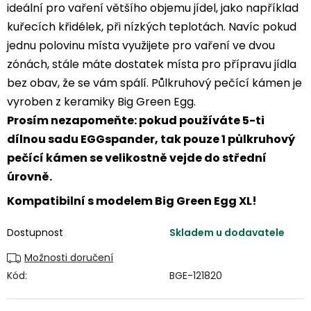
ideální pro vaření většího objemu jídel, jako například
kuřecích křidélek, při nízkých teplotách. Navíc pokud
jednu polovinu místa využijete pro vaření ve dvou
zónách, stále máte dostatek místa pro přípravu jídla
bez obav, že se vám spálí. Půlkruhový pečící kámen je
vyroben z keramiky Big Green Egg.
Prosím nezapomeňte: pokud používáte 5-ti
dílnou sadu EGGspander, tak pouze 1 půlkruhový
pečící kámen se velikostně vejde do střední
úrovně.
Kompatibilní s modelem Big Green Egg XL!
Dostupnost
Skladem u dodavatele
Možnosti doručení
Kód:
BGE-121820