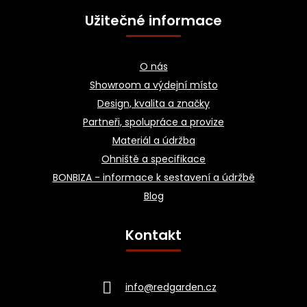
Užitečné informace
O nás
Showroom a výdejní místo
Design, kvalita a značky
Partneři, spolupráce a provize
Materiál a údržba
Ohniště a specifikace
BONBIZA - informace k sestavení a údržbě
Blog
Kontakt
info
@
redgarden.cz