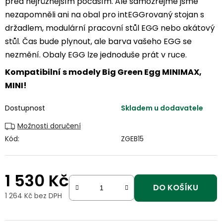
před nejrůznějším počasím. Ale samozřejmě jsme
nezapomněli ani na obal pro intEGGrovaný stojan s
držadlem, modulární pracovní stůl EGG nebo akátový
stůl. Čas bude plynout, ale barva vašeho EGG se
nezmění. Obaly EGG lze jednoduše prát v ruce.
Kompatibilní s modely Big Green Egg MINIMAX,
MINI!
Dostupnost
Skladem u dodavatele
Možnosti doručení
Kód:
ZGEB15
1 530 Kč
DO KOŠÍKU
1 264 Kč bez DPH
Měrná cena: