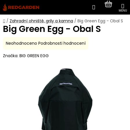
Přejít
Hledat
NÁKUP
na
obsah
KOŠÍK
Domů
/
Zahradní ohniště, grily a kamna
/
Big Green Egg - Obal S
Big Green Egg - Obal S
Průměrné
Neohodnoceno
Podrobnosti hodnocení
hodnocení
Značka:
BIG GREEN EGG
produktu
je
0,0
z
5
hvězdiček.