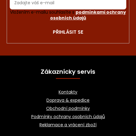
Vložením e-mailu souhlasíte s
podmínkami ochrany
osobních údajů
PŘIHLÁSIT SE
Z
á
Zákaznícky servis
p
a
Kontakty
t
Doprava & expedice
í
Obchodní podmínky
Podmínky ochrany osobních údajů
Reklamace a vrácení zboží