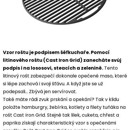
Vzor roštu je podpisem šéfkuchaře. Pomocí
litinového roštu (Cast Iron Grid) zanecháte svůj
podpis i na lososovi, steacích a zelenině.
Tento
litinový rošt zabezpečí dokonale opečené maso, které
si lépe zachová i svoji šťávu. A když jste se už
podepsali… Zbývá jen servírovat.
Také máte rádi zvuk prskání a opekání? Tak v klidu
položte hamburgry, žebírka, kotlety a filety tuňáka na
rošt Cast Iron Grid. Stejně tak lilek, cuketa, chřest a
paprika získají charakteristický vzor s opečenámi