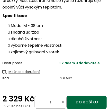
proužky. Rošt Cast Iron Grid se rychle rozehřeje a je
odolný vůči vysokým teplotám.
Specifikace
:
Model M - 38 cm
snadná údržba
dlouhá životnost
výborné tepelné vlastnosti
zajímavý grilovací vzorek
Dostupnost
Skladem u dodavatele
Možnosti doručení
Kód:
ZGEA02
2 329 Kč
DO KOŠÍKU
1 925 Kč bez DPH