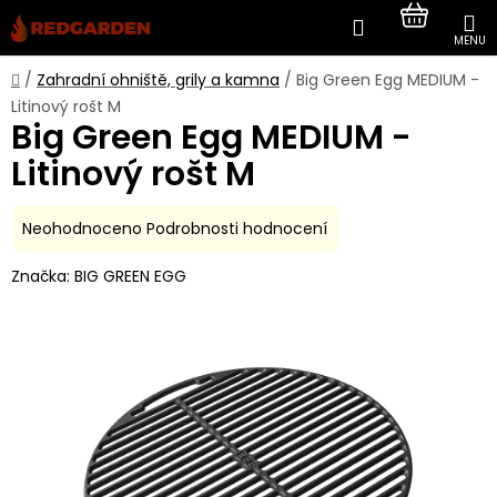
Přejít
Hledat
NÁKUP
na
obsah
KOŠÍK
Domů
/
Zahradní ohniště, grily a kamna
/
Big Green Egg MEDIUM -
Litinový rošt M
Big Green Egg MEDIUM -
Litinový rošt M
Průměrné
Neohodnoceno
Podrobnosti hodnocení
hodnocení
Značka:
BIG GREEN EGG
produktu
je
0,0
z
5
hvězdiček.