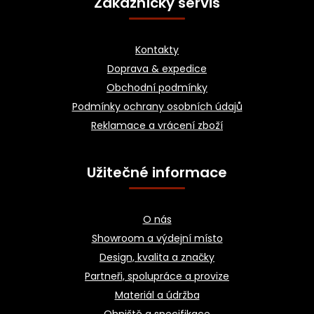
Zákaznícky servis
p
a
Kontakty
t
Doprava & expedice
í
Obchodní podmínky
Podmínky ochrany osobních údajů
Reklamace a vrácení zboží
Užitečné informace
O nás
Showroom a výdejní místo
Design, kvalita a značky
Partneři, spolupráce a provize
Materiál a údržba