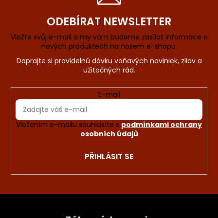
ODEBÍRAT NEWSLETTER
Vložte svůj e-mail a my vám budeme zasílat informace o
nových produktech na našem e-shopu.
E-mail
Vložením e-mailu souhlasíte s
podmínkami ochrany
osobních údajů
PŘIHLÁSIT SE
Z
á