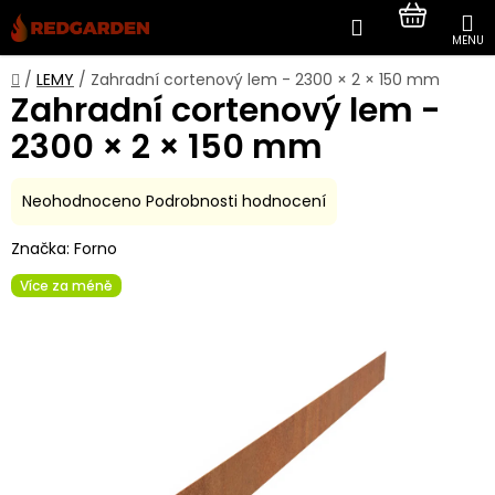
Přejít
Hledat
NÁKUP
na
obsah
KOŠÍK
Domů
/
LEMY
/
Zahradní cortenový lem - 2300 × 2 × 150 mm
Zahradní cortenový lem -
2300 × 2 × 150 mm
Průměrné
Neohodnoceno
Podrobnosti hodnocení
hodnocení
Značka:
Forno
produktu
je
Více za méně
0,0
z
5
hvězdiček.