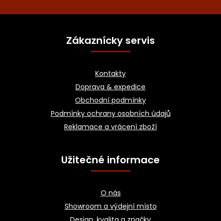
Z
á
Zákaznícky servis
p
a
Kontakty
t
Doprava & expedice
í
Obchodní podmínky
Podmínky ochrany osobních údajů
Reklamace a vrácení zboží
Užitečné informace
O nás
Showroom a výdejní místo
Design, kvalita a značky