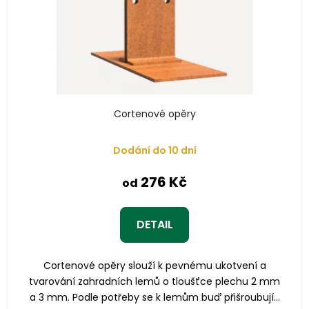
Cortenové opěry
Dodání do 10 dní
276 Kč
od
DETAIL
Cortenové opěry slouží k pevnému ukotvení a
tvarování zahradních lemů o tloušťce plechu 2 mm
a 3 mm. Podle potřeby se k lemům buď přišroubují...