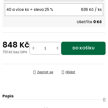
40 a více ks = sleva 25 %
636 Kč
/ ks
Ušetříte
0 Kč
848 Kč
DO KOŠÍKU
701 Kč
bez DPH
Měrná cena:
Zeptat se
Hlídat
Popis