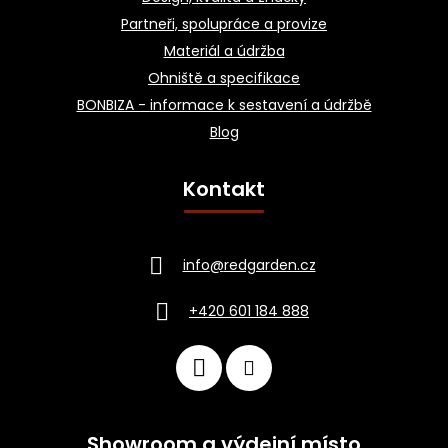
Partneři, spolupráce a provize
Materiál a údržba
Ohniště a specifikace
BONBIZA - informace k sestavení a údržbě
Blog
Kontakt
info
@
redgarden.cz
+420 601 184 888
Showroom a výdejní místo