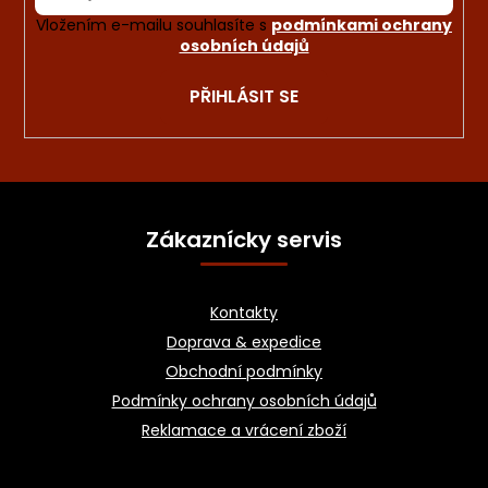
Vložením e-mailu souhlasíte s
podmínkami ochrany
osobních údajů
PŘIHLÁSIT SE
Z
á
Zákaznícky servis
p
a
Kontakty
t
Doprava & expedice
í
Obchodní podmínky
Podmínky ochrany osobních údajů
Reklamace a vrácení zboží