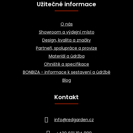
Užitečné informace
O nás
Showroom a výdejní místo
Design, kvalita a značky
Partneři, spolupráce a provize
Materiál a údržba
Ohniště a specifikace
BONBIZA - informace k sestavení a údržbě
Blog
Kontakt
info
@
redgarden.cz