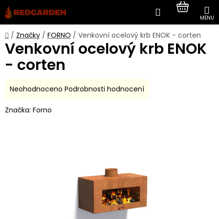
Přejít
Hledat
NÁKUP
na
obsah
KOŠÍK
Domů
/
Značky
/
FORNO
/
Venkovní ocelový krb ENOK - corten
Venkovní ocelový krb ENOK
- corten
Průměrné
Neohodnoceno
Podrobnosti hodnocení
hodnocení
Značka:
Forno
produktu
je
0,0
z
5
hvězdiček.