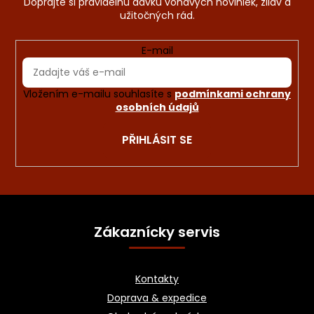
E-mail
Vložením e-mailu souhlasíte s
podmínkami ochrany
osobních údajů
PŘIHLÁSIT SE
Z
á
Zákaznícky servis
p
a
Kontakty
t
Doprava & expedice
í