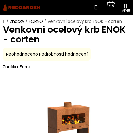
Přejít
Hledat
NÁKUP
na
obsah
KOŠÍK
Domů
/
Značky
/
FORNO
/
Venkovní ocelový krb ENOK - corten
Venkovní ocelový krb ENOK
- corten
Průměrné
Neohodnoceno
Podrobnosti hodnocení
hodnocení
Značka:
Forno
produktu
je
0,0
z
5
hvězdiček.