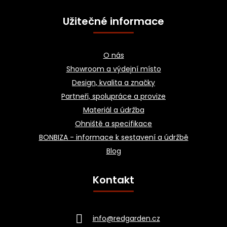
Užitečné informace
O nás
Showroom a výdejní místo
Design, kvalita a značky
Partneři, spolupráce a provize
Materiál a údržba
Ohniště a specifikace
BONBIZA - informace k sestavení a údržbě
Blog
Kontakt
info
@
redgarden.cz