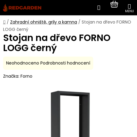
Přejít
Hledat
NÁKUP
na
obsah
KOŠÍK
Domů
/
Zahradní ohniště, grily a kamna
/
Stojan na dřevo FORNO
LOGG černý
Stojan na dřevo FORNO
LOGG černý
Průměrné
Neohodnoceno
Podrobnosti hodnocení
hodnocení
Značka:
Forno
produktu
je
0,0
z
5
hvězdiček.