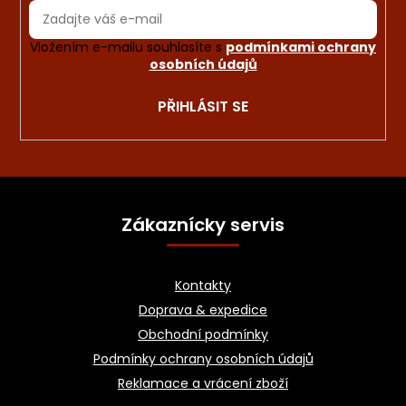
Vložením e-mailu souhlasíte s
podmínkami ochrany
osobních údajů
PŘIHLÁSIT SE
Z
á
Zákaznícky servis
p
a
Kontakty
t
Doprava & expedice
í
Obchodní podmínky
Podmínky ochrany osobních údajů
Reklamace a vrácení zboží