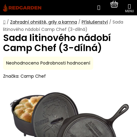
Přejít
Hledat
NÁKUP
na
obsah
KOŠÍK
Domů
/
Zahradní ohniště, grily a kamna
/
Příslušenství
/
Sada
litinového nádobí Camp Chef (3-dílná)
Sada litinového nádobí
Camp Chef (3-dílná)
Průměrné
Neohodnoceno
Podrobnosti hodnocení
hodnocení
Značka:
Camp Chef
produktu
je
0,0
z
5
hvězdiček.