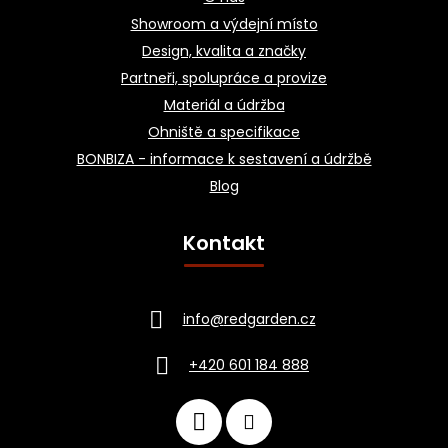
Showroom a výdejní místo
Design, kvalita a značky
Partneři, spolupráce a provize
Materiál a údržba
Ohniště a specifikace
BONBIZA - informace k sestavení a údržbě
Blog
Kontakt
info
@
redgarden.cz
+420 601 184 888