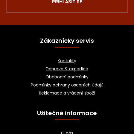
PŘIHLÁSIT SE
Z
á
Zákaznícky servis
p
a
Kontakty
t
Doprava & expedice
í
Obchodní podmínky
Podmínky ochrany osobních údajů
Reklamace a vrácení zboží
Užitečné informace
O nás