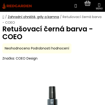
Přejít
Hledat
NÁKUP
na
obsah
KOŠÍK
Domů
/
Zahradní ohniště, grily a kamna
/
Retušovací černá barva
- COEO
Retušovací černá barva -
COEO
Průměrné
Neohodnoceno
Podrobnosti hodnocení
hodnocení
Značka:
COEO Design
produktu
je
0,0
z
5
hvězdiček.