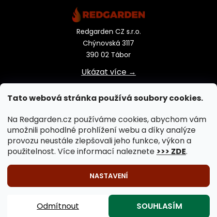
Redgarden CZ s.r.o.
Chýnovská 3117
390 02 Tábor
Ukázat více →
Tato webová stránka používá soubory cookies.
Na Redgarden.cz používáme cookies, abychom vám
umožnili pohodlné prohlížení webu a díky analýze
provozu neustále zlepšovali jeho funkce, výkon a
použitelnost. Více informací naleznete
>>> ZDE
.
NASTAVENÍ
🔥 Venkovní vaření na ohni je záležitostí celého roku!
Vytvořil Shoptet
|
Upravil Balkys
Záhradní krby, záhradní grily, záhradní kamna, záhradní
Odmítnout
SOUHLASÍM
Copyright 2026
REDGARDEN.cz
. Všechna práva
ohniště 🔥