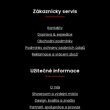
Z
á
Zákaznícky servis
p
a
Kontakty
t
Doprava & expedice
í
Obchodní podmínky
Podmínky ochrany osobních údajů
Reklamace a vrácení zboží
Užitečné informace
O nás
Showroom a výdejní místo
Design, kvalita a značky
Partneři, spolupráce a provize