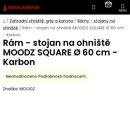
Přejít
Hledat
NÁKUP
na
obsah
KOŠÍK
Domů
/
Zahradní ohniště, grily a kamna
/
Rámy - stojany na
ohniště
/
Rám - stojan na ohniště MOODZ SQUARE Ø 60 cm
- Karbon
Rám - stojan na ohniště
MOODZ SQUARE Ø 60 cm -
Karbon
Průměrné
Neohodnoceno
Podrobnosti hodnocení
hodnocení
Značka:
MOODZ
produktu
je
0,0
z
5
hvězdiček.