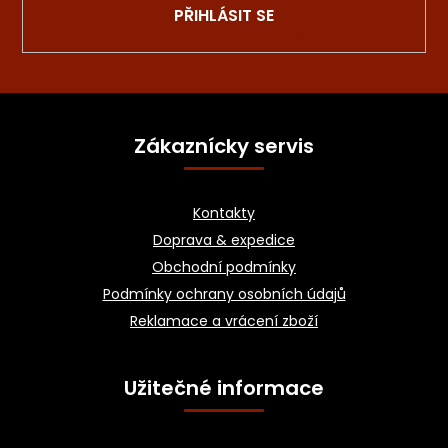
PŘIHLÁSIT SE
Z
á
Zákaznícky servis
p
a
Kontakty
t
Doprava & expedice
í
Obchodní podmínky
Podmínky ochrany osobních údajů
Reklamace a vrácení zboží
Užitečné informace