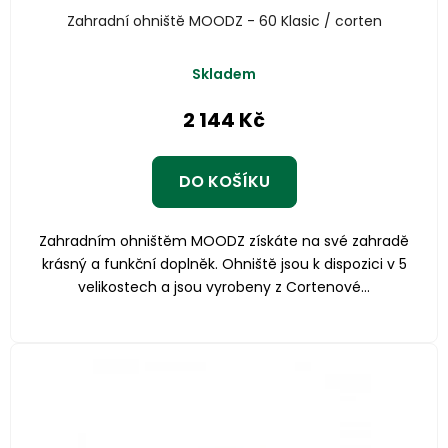
Zahradní ohniště MOODZ - 60 Klasic / corten
Průměrné
Skladem
hodnocení
produktu
2 144 Kč
je
4,9
z
DO KOŠÍKU
5
hvězdiček.
Zahradním ohništěm MOODZ získáte na své zahradě
krásný a funkční doplněk. Ohniště jsou k dispozici v 5
velikostech a jsou vyrobeny z Cortenové...