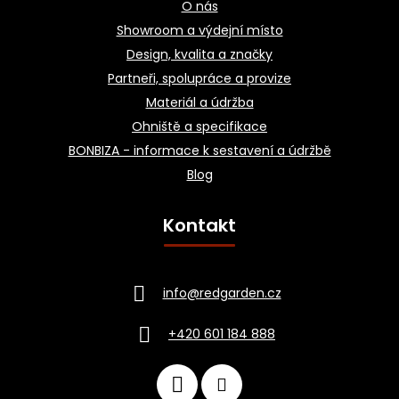
O nás
Showroom a výdejní místo
Design, kvalita a značky
Partneři, spolupráce a provize
Materiál a údržba
Ohniště a specifikace
BONBIZA - informace k sestavení a údržbě
Blog
Kontakt
info
@
redgarden.cz
+420 601 184 888