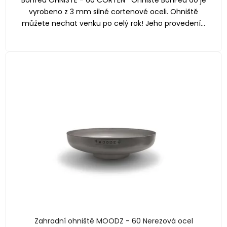
Bonfeu OHNIŠTĚ - 60 CORTEN Ohniště BonFeu 60 je
vyrobeno z 3 mm silné cortenové oceli. Ohniště
můžete nechat venku po celý rok! Jeho provedení...
Zahradní ohniště MOODZ - 60 Nerezová ocel