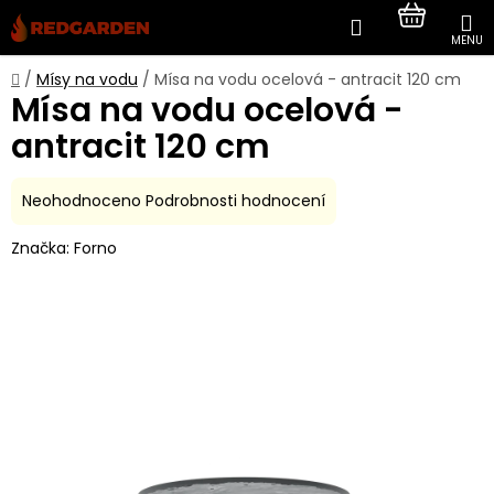
Přejít
Hledat
NÁKUP
na
obsah
KOŠÍK
Domů
/
Mísy na vodu
/
Mísa na vodu ocelová - antracit 120 cm
Mísa na vodu ocelová -
antracit 120 cm
Průměrné
Neohodnoceno
Podrobnosti hodnocení
hodnocení
Značka:
Forno
produktu
je
0,0
z
5
hvězdiček.