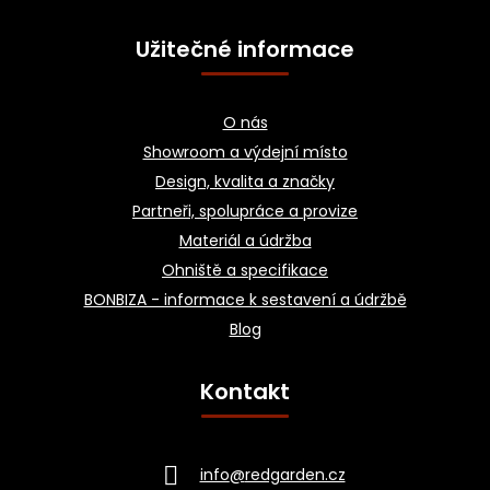
Užitečné informace
O nás
Showroom a výdejní místo
Design, kvalita a značky
Partneři, spolupráce a provize
Materiál a údržba
Ohniště a specifikace
BONBIZA - informace k sestavení a údržbě
Blog
Kontakt
info
@
redgarden.cz