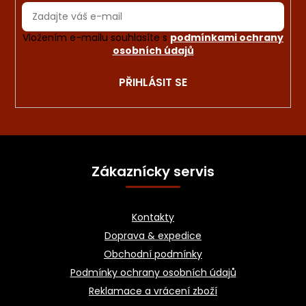
Vložením e-mailu souhlasíte s
podmínkami ochrany
osobních údajů
PŘIHLÁSIT SE
Z
á
Zákaznícky servis
p
a
Kontakty
t
Doprava & expedice
í
Obchodní podmínky
Podmínky ochrany osobních údajů
Reklamace a vrácení zboží