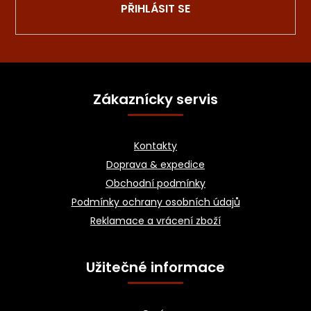
PŘIHLÁSIT SE
Z
á
Zákaznícky servis
p
a
Kontakty
t
Doprava & expedice
í
Obchodní podmínky
Podmínky ochrany osobních údajů
Reklamace a vrácení zboží
Užitečné informace