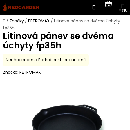
Přejít
Hledat
NÁKUP
na
obsah
KOŠÍK
Domů
/
Značky
/
PETROMAX
/
Litinová pánev se dvěma úchyty
fp35h
Litinová pánev se dvěma
úchyty fp35h
Průměrné
Neohodnoceno
Podrobnosti hodnocení
hodnocení
Značka:
PETROMAX
produktu
je
0,0
z
5
hvězdiček.