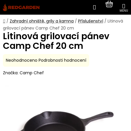
Přejít
Hledat
NÁKUP
na
obsah
KOŠÍK
Domů
/
Zahradní ohniště, grily a kamna
/
Příslušenství
/
Litinová
grilovací pánev Camp Chef 20 cm
Litinová grilovací pánev
Camp Chef 20 cm
Průměrné
Neohodnoceno
Podrobnosti hodnocení
hodnocení
Značka:
Camp Chef
produktu
je
0,0
z
5
hvězdiček.