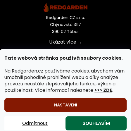
Redgarden CZ s.r.o.
Chýnovská 3117
390 02 Tábor
Ukázat více →
Tato webová stránka používá soubory cookies.
Na Redgarden.cz používáme cookies, abychom vám
umožnili pohodlné prohlížení webu a díky analýze
provozu neustále zlepšovali jeho funkce, výkon a
použitelnost. Více informací naleznete
>>> ZDE
.
NASTAVENÍ
🔥 Venkovní vaření na ohni je záležitostí celého roku!
Vytvořil Shoptet
|
Upravil Balkys
Záhradní krby, záhradní grily, záhradní kamna, záhradní
Odmítnout
SOUHLASÍM
Copyright 2026
REDGARDEN.cz
. Všechna práva
ohniště 🔥