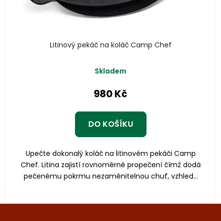
Litinový pekáč na koláč Camp Chef
Skladem
980 Kč
DO KOŠÍKU
Upečte dokonalý koláč na litinovém pekáči Camp
Chef. Litina zajistí rovnoměrné propečení čímž dodá
pečenému pokrmu nezaměnitelnou chuť, vzhled...