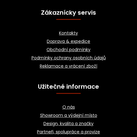
Z
á
Zákaznícky servis
p
a
Kontakty
t
Doprava & expedice
í
Obchodní podmínky
Podmínky ochrany osobních údajů
Reklamace a vrácení zboží
Užitečné informace
O nás
Showroom a výdejní místo
Design, kvalita a značky
Partneři, spolupráce a provize