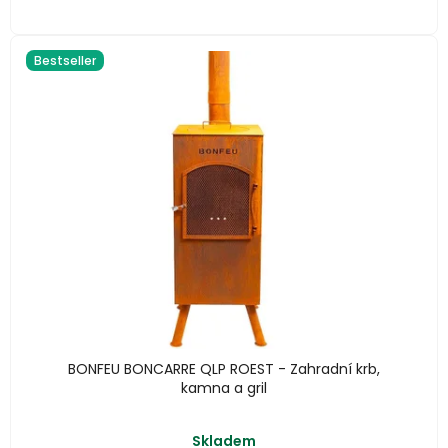
Bestseller
BONFEU BONCARRE QLP ROEST - Zahradní krb,
kamna a gril
Průměrné
Skladem
hodnocení