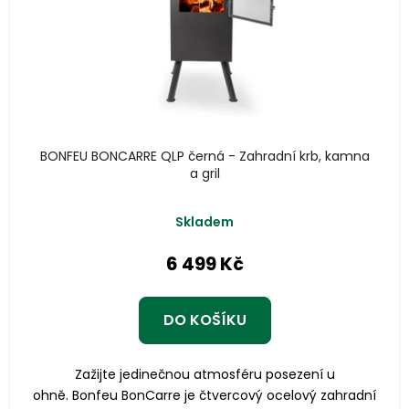
BONFEU BONCARRE QLP černá - Zahradní krb, kamna
a gril
Skladem
6 499 Kč
DO KOŠÍKU
Zažijte jedinečnou atmosféru posezení u
ohně. Bonfeu BonCarre je čtvercový ocelový zahradní