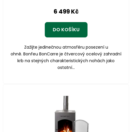
produktu
6 499 Kč
je
5,0
z
DO KOŠÍKU
5
hvězdiček.
Zažijte jedinečnou atmosféru posezení u
ohně. Bonfeu BonCarre je čtvercový ocelový zahradní
krb na stejných charakteristických nohách jako
ostatní...