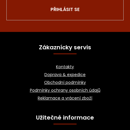
PŘIHLÁSIT SE
Z
á
Zákaznícky servis
p
a
Kontakty
t
Doprava & expedice
í
Obchodní podmínky
Podmínky ochrany osobních údajů
Reklamace a vrácení zboží
Užitečné informace