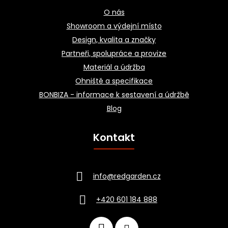
O nás
Showroom a výdejní místo
Design, kvalita a značky
Partneři, spolupráce a provize
Materiál a údržba
Ohniště a specifikace
BONBIZA - informace k sestavení a údržbě
Blog
Kontakt
info
@
redgarden.cz
+420 601 184 888