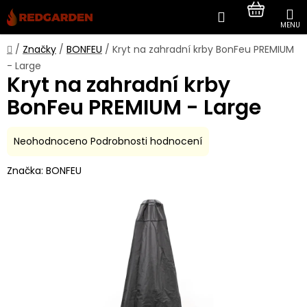
Přejít
Hledat
NÁKUP
na
obsah
KOŠÍK
Domů
/
Značky
/
BONFEU
/
Kryt na zahradní krby BonFeu PREMIUM
- Large
Kryt na zahradní krby
BonFeu PREMIUM - Large
Průměrné
Neohodnoceno
Podrobnosti hodnocení
hodnocení
Značka:
BONFEU
produktu
je
0,0
z
5
hvězdiček.