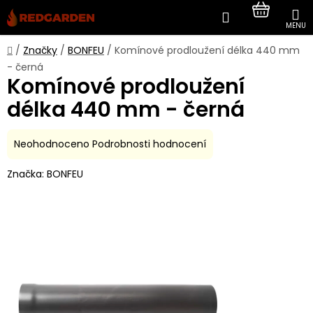
Přejít
Hledat
NÁKUP
na
obsah
KOŠÍK
Domů
/
Značky
/
BONFEU
/
Komínové prodloužení délka 440 mm
- černá
Komínové prodloužení
délka 440 mm - černá
Průměrné
Neohodnoceno
Podrobnosti hodnocení
hodnocení
Značka:
BONFEU
produktu
je
0,0
z
5
hvězdiček.