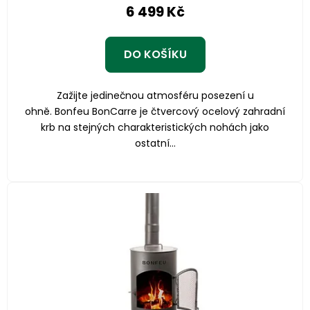
6 499 Kč
je
5,0
z
DO KOŠÍKU
5
hvězdiček.
Zažijte jedinečnou atmosféru posezení u
ohně. Bonfeu BonCarre je čtvercový ocelový zahradní
krb na stejných charakteristických nohách jako
ostatní...