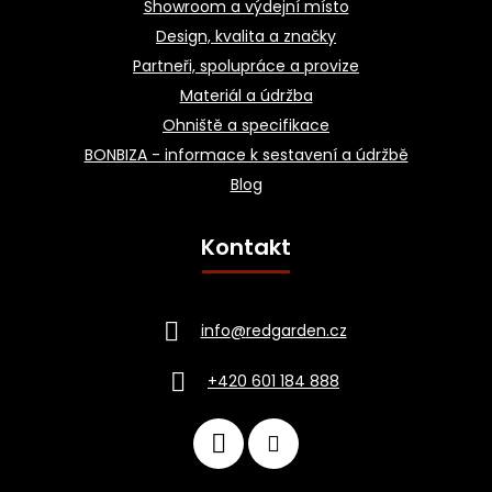
Showroom a výdejní místo
Design, kvalita a značky
Partneři, spolupráce a provize
Materiál a údržba
Ohniště a specifikace
BONBIZA - informace k sestavení a údržbě
Blog
Kontakt
info
@
redgarden.cz
+420 601 184 888