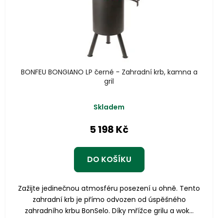
BONFEU BONGIANO LP černé - Zahradní krb, kamna a
gril
Skladem
5 198 Kč
DO KOŠÍKU
Zažijte jedinečnou atmosféru posezení u ohně. Tento
zahradní krb je přímo odvozen od úspěšného
zahradního krbu BonSelo. Díky mřížce grilu a wok...