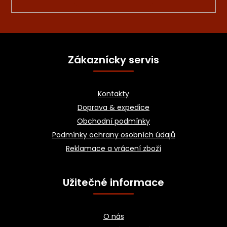
Z
á
Zákaznícky servis
p
a
Kontakty
t
Doprava & expedice
í
Obchodní podmínky
Podmínky ochrany osobních údajů
Reklamace a vrácení zboží
Užitečné informace
O nás