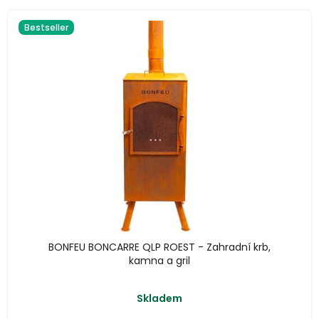
Bestseller
BONFEU BONCARRE QLP ROEST - Zahradní krb,
kamna a gril
Průměrné
Skladem
hodnocení
produktu