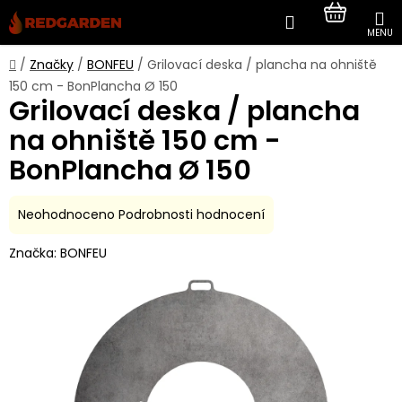
Přejít
Hledat
NÁKUP
na
obsah
KOŠÍK
Domů
/
Značky
/
BONFEU
/
Grilovací deska / plancha na ohniště
150 cm - BonPlancha Ø 150
Grilovací deska / plancha
na ohniště 150 cm -
BonPlancha Ø 150
Průměrné
Neohodnoceno
Podrobnosti hodnocení
hodnocení
Značka:
BONFEU
produktu
je
0,0
z
5
hvězdiček.