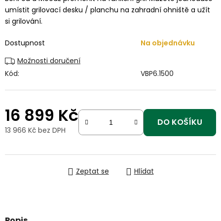
umístit grilovací desku / planchu na zahradní ohniště a užít
si grilování.
Dostupnost
Na objednávku
Možnosti doručení
Kód:
VBP6.1500
16 899 Kč
DO KOŠÍKU
13 966 Kč bez DPH
Měrná cena:
Zeptat se
Hlídat
Popis