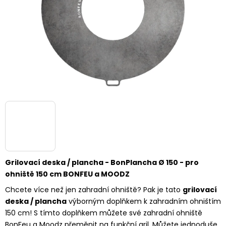
Grilovací deska / plancha - BonPlancha Ø 150 - pro
ohniště 150 cm BONFEU a MOODZ
Chcete více než jen zahradní ohniště? Pak je tato
grilovací
deska / plancha
výborným doplňkem k zahradním ohništím
150 cm! S tímto doplňkem můžete své zahradní ohniště
BonFeu a Moodz přeměnit na funkční gril. Můžete jednoduše