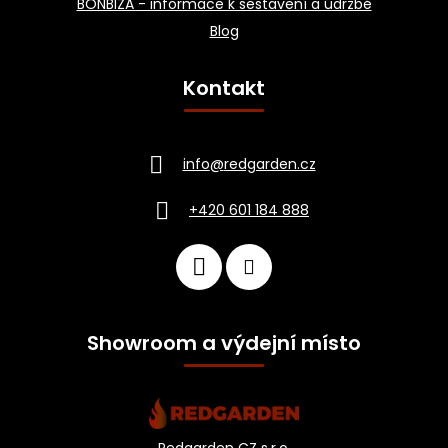
BONBIZA - informace k sestavení a údržbě
Blog
Kontakt
info
@
redgarden.cz
+420 601 184 888
Showroom a výdejní místo
Redgarden CZ s.r.o.