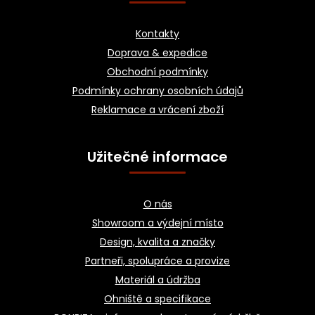
p
a
Kontakty
t
Doprava & expedice
í
Obchodní podmínky
Podmínky ochrany osobních údajů
Reklamace a vrácení zboží
Užitečné informace
O nás
Showroom a výdejní místo
Design, kvalita a značky
Partneři, spolupráce a provize
Materiál a údržba
Ohniště a specifikace