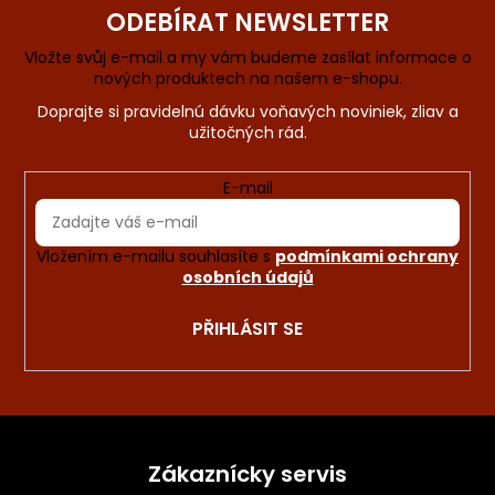
ODEBÍRAT NEWSLETTER
Vložte svůj e-mail a my vám budeme zasílat informace o
nových produktech na našem e-shopu.
E-mail
Vložením e-mailu souhlasíte s
podmínkami ochrany
osobních údajů
PŘIHLÁSIT SE
Z
á
Zákaznícky servis