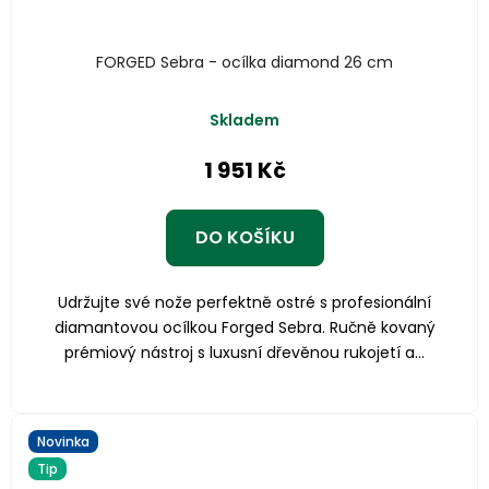
FORGED Sebra - ocílka diamond 26 cm
Skladem
1 951 Kč
DO KOŠÍKU
Udržujte své nože perfektně ostré s profesionální
diamantovou ocílkou Forged Sebra. Ručně kovaný
prémiový nástroj s luxusní dřevěnou rukojetí a...
Novinka
Tip