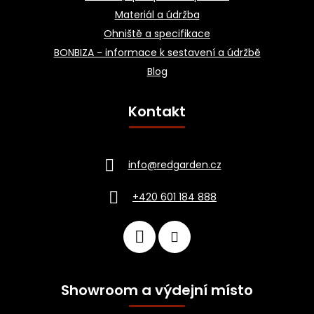
Materiál a údržba
Ohniště a specifikace
BONBIZA - informace k sestavení a údržbě
Blog
Kontakt
info
@
redgarden.cz
+420 601 184 888
Showroom a výdejní místo