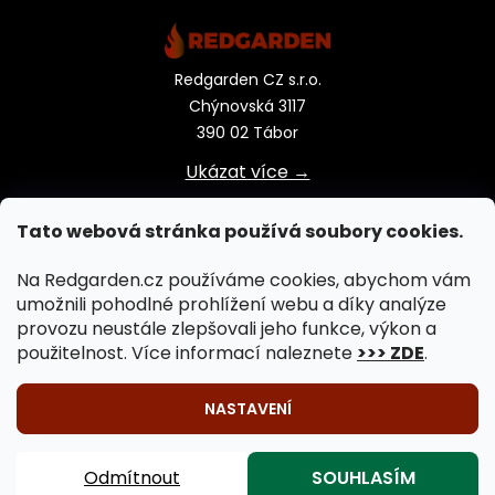
Redgarden CZ s.r.o.
Chýnovská 3117
390 02 Tábor
Ukázat více →
Tato webová stránka používá soubory cookies.
Na Redgarden.cz používáme cookies, abychom vám
umožnili pohodlné prohlížení webu a díky analýze
provozu neustále zlepšovali jeho funkce, výkon a
použitelnost. Více informací naleznete
>>> ZDE
.
NASTAVENÍ
🔥 Venkovní vaření na ohni je záležitostí celého roku!
Vytvořil Shoptet
|
Upravil Balkys
Záhradní krby, záhradní grily, záhradní kamna, záhradní
Odmítnout
SOUHLASÍM
Copyright 2026
REDGARDEN.cz
. Všechna práva
ohniště 🔥