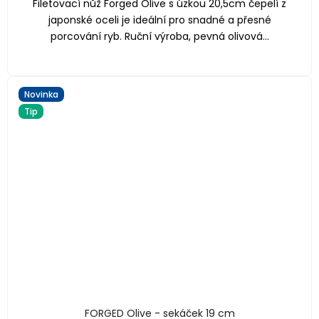
Filetovací nůž Forged Olive s úzkou 20,5cm čepelí z
japonské oceli je ideální pro snadné a přesné
porcování ryb. Ruční výroba, pevná olivová...
Novinka
Tip
FORGED Olive - sekáček 19 cm