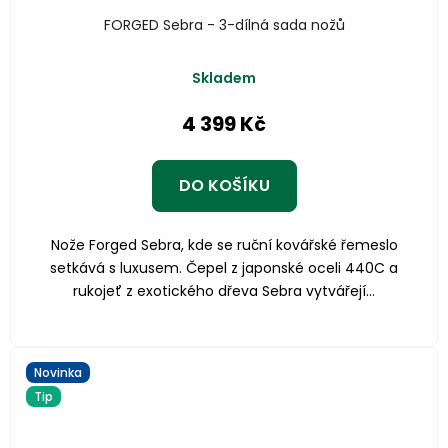
FORGED Sebra - 3-dílná sada nožů
Skladem
4 399 Kč
DO KOŠÍKU
Nože Forged Sebra, kde se ruční kovářské řemeslo
setkává s luxusem. Čepel z japonské oceli 440C a
rukojeť z exotického dřeva Sebra vytvářejí...
Novinka
Tip