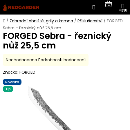
Přejít
Hledat
NÁKUP
na
obsah
KOŠÍK
Domů
/
Zahradní ohniště, grily a kamna
/
Příslušenství
/
FORGED
Sebra - řeznický nůž 25,5 cm
FORGED Sebra - řeznický
nůž 25,5 cm
Průměrné
Neohodnoceno
Podrobnosti hodnocení
hodnocení
Značka:
FORGED
produktu
je
Novinka
0,0
Tip
z
5
hvězdiček.