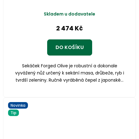
Skladem u dodavatele
2 474 Kč
DO KOŠÍKU
Sekáček Forged Olive je robustní a dokonale
vyvážený nůž určený k sekání masa, drůbeže, ryb i
tvrdší zeleniny. Ručně vyráběná čepel z japonské...
Novinka
Tip