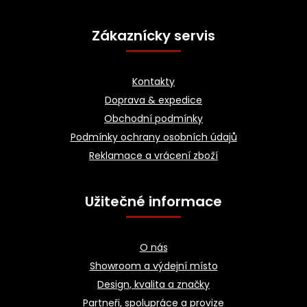
Z
á
Zákaznícky servis
p
a
Kontakty
t
Doprava & expedice
í
Obchodní podmínky
Podmínky ochrany osobních údajů
Reklamace a vrácení zboží
Užitečné informace
O nás
Showroom a výdejní místo
Design, kvalita a značky
Partneři, spolupráce a provize