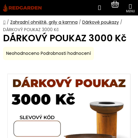
Přejít
Hledat
NÁKUP
na
obsah
KOŠÍK
Domů
/
Zahradní ohniště, grily a kamna
/
Dárkové poukazy
/
DÁRKOVÝ POUKAZ 3000 Kč
DÁRKOVÝ POUKAZ 3000 Kč
Průměrné
Neohodnoceno
Podrobnosti hodnocení
hodnocení
produktu
je
0,0
z
5
hvězdiček.