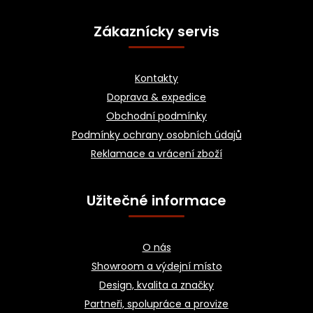
Z
á
Zákaznícky servis
p
a
Kontakty
t
Doprava & expedice
í
Obchodní podmínky
Podmínky ochrany osobních údajů
Reklamace a vrácení zboží
Užitečné informace
O nás
Showroom a výdejní místo
Design, kvalita a značky
Partneři, spolupráce a provize