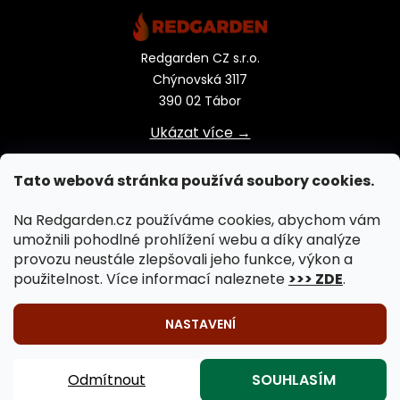
Redgarden CZ s.r.o.
Chýnovská 3117
390 02 Tábor
Ukázat více →
Tato webová stránka používá soubory cookies.
Na Redgarden.cz používáme cookies, abychom vám
umožnili pohodlné prohlížení webu a díky analýze
provozu neustále zlepšovali jeho funkce, výkon a
použitelnost. Více informací naleznete
>>> ZDE
.
NASTAVENÍ
🔥 Venkovní vaření na ohni je záležitostí celého roku!
Vytvořil Shoptet
|
Upravil Balkys
Záhradní krby, záhradní grily, záhradní kamna, záhradní
Odmítnout
SOUHLASÍM
Copyright 2026
REDGARDEN.cz
. Všechna práva
ohniště 🔥