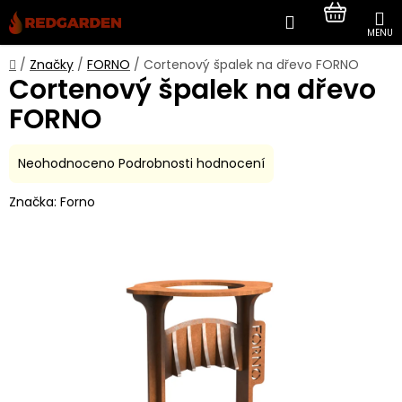
Přejít
Hledat
NÁKUP
na
obsah
KOŠÍK
Domů
/
Značky
/
FORNO
/
Cortenový špalek na dřevo FORNO
Cortenový špalek na dřevo
FORNO
Průměrné
Neohodnoceno
Podrobnosti hodnocení
hodnocení
Značka:
Forno
produktu
je
0,0
z
5
hvězdiček.