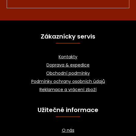
Z
á
Zákaznícky servis
p
a
Kontakty
t
Doprava & expedice
í
Obchodní podmínky
Podmínky ochrany osobních údajů
Reklamace a vrácení zboží
Užitečné informace
O nás