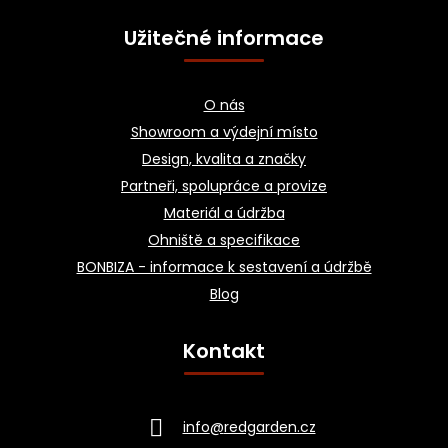
Užitečné informace
O nás
Showroom a výdejní místo
Design, kvalita a značky
Partneři, spolupráce a provize
Materiál a údržba
Ohniště a specifikace
BONBIZA - informace k sestavení a údržbě
Blog
Kontakt
info
@
redgarden.cz