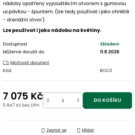
nádoby opatřeny vypouštěcím otvorem s gumovou
ucpávkou - špuntem. (lze tedy používat i jako ohniště
- drenážní otvor).
Lze používat i jako nádobu na květiny.
Dostupnost
Skladem
Můžeme doručit do:
11.8.2026
Možnosti doručení
Kód:
BOC3
7 075 Kč
DO KOŠÍKU
5 847 Kč bez DPH
Měrná cena:
Zeptat se
Hlídat