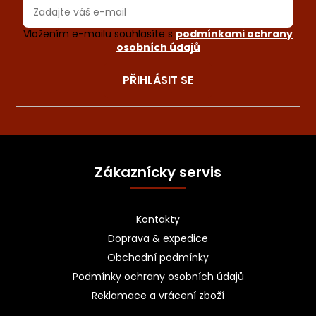
Vložením e-mailu souhlasíte s
podmínkami ochrany
osobních údajů
PŘIHLÁSIT SE
Z
á
Zákaznícky servis
p
a
Kontakty
t
Doprava & expedice
í
Obchodní podmínky
Podmínky ochrany osobních údajů
Reklamace a vrácení zboží