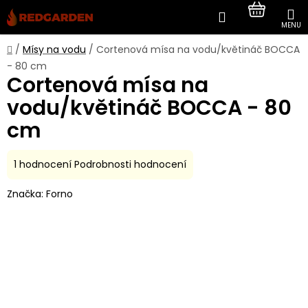
Přejít
Hledat
NÁKUP
na
obsah
KOŠÍK
Domů
/
Mísy na vodu
/
Cortenová mísa na vodu/květináč BOCCA
- 80 cm
Cortenová mísa na
vodu/květináč BOCCA - 80
cm
Průměrné
1 hodnocení
Podrobnosti hodnocení
hodnocení
Značka:
Forno
produktu
je
5,0
z
5
hvězdiček.